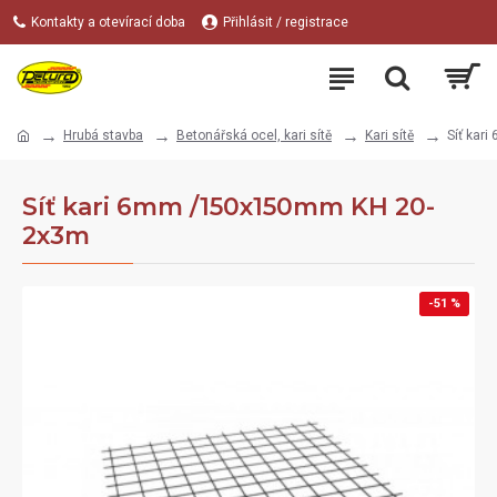
Kontakty a otevírací doba
Přihlásit / registrace
Hrubá stavba
Betonářská ocel, kari sítě
Kari sítě
Síť kar
Síť kari 6mm /150x150mm KH 20-
2x3m
-51 %