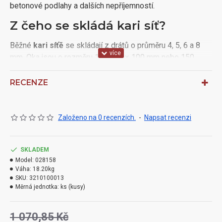
betonové podlahy a dalších nepříjemností.
Z čeho se skládá kari síť?
Běžné
kari síťě
se skládají z drátů o průměru 4, 5, 6 a 8
mm. Oka jsou o rozměru 100 mm × 100 mm nebo 150
mm × 150 mm. Velikost sítí je zpravidla 2 m × 3 m, na
zakázku se dají samozřejmě vyrobit i formáty jiné.
RECENZE
Kari sítě
jsou svařované z betonářské oceli.
Založeno na 0 recenzích.
-
Napsat recenzi
Kari sítě
se využívají jako:
výztuž do železobetonových konstrukcí,
SKLADEM
pomocné sítě do betonu, keramických stropů,
Model:
028158
na podlahové vytápění
Váha:
18.20kg
nebo jako plotové pletivo.
SKU:
3210100013
Měrná jednotka:
ks (kusy)
Svařované sítě mají široké využití ve stavebnictví:
jako výztužné armování do betonářských výrobků,
1 070,85 Kč