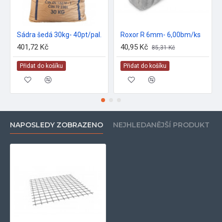
Sádra šedá 30kg- 40pt/pal.
Roxor R 6mm- 6,00bm/ks
401,72 Kč
40,95 Kč
85,31 Kč
Přidat do košíku
Přidat do košíku
NAPOSLEDY ZOBRAZENO
NEJHLEDANĚJŠÍ PRODUKT