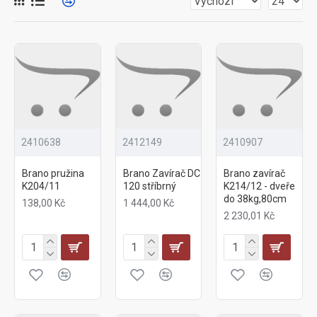
2410638
2412149
2410907
Brano pružina
Brano Zavírač DC
Brano zavírač
K204/11
120 stříbrný
K214/12 - dveře
do 38kg,80cm
138,00 Kč
1 444,00 Kč
2 230,01 Kč