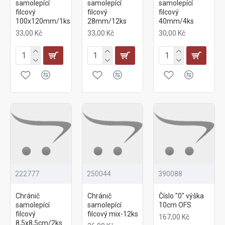
samolepící
samolepící
samolepící
filcový
filcový
filcový
100x120mm/1ks
28mm/12ks
40mm/4ks
33,00 Kč
33,00 Kč
30,00 Kč
222777
250044
390088
Chránič
Chránič
Číslo "0" výška
samolepící
samolepící
10cm OFS
filcový
filcový mix-12ks
167,00 Kč
8,5x8,5cm/2ks