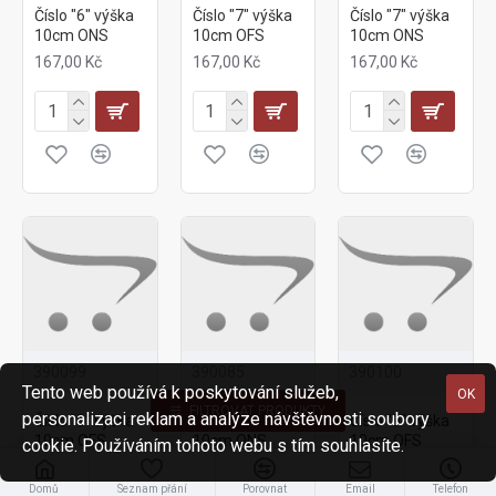
Číslo "6" výška
Číslo "7" výška
Číslo "7" výška
10cm ONS
10cm OFS
10cm ONS
167,00 Kč
167,00 Kč
167,00 Kč
390099
390085
390100
Tento web používá k poskytování služeb,
OK
FILTROVAT PRODUKTY
personalizaci reklam a analýze návštěvnosti soubory
Číslo "8" výška
Číslo "8" výška
Číslo "9" výška
10cm OFS
10cm ONS
10cm OFS
cookie. Používáním tohoto webu s tím souhlasíte.
167,00 Kč
167,00 Kč
167,00 Kč
Domů
Seznam přání
Porovnat
Email
Telefon