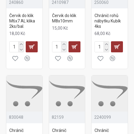
240860
2410987
250060
Červik do klik
Červik do klik
Chránič rohů
M6x7 AL klika
M8x10mm
nábytku Kubík
2ks/bal.
4ks
15,00 Kč
18,00 Kč
68,00 Kč
830048
82159
2240099
Chránič
Chránič
Chránič