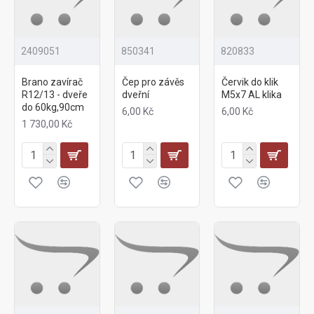
2409051
850341
820833
Brano zavírač
Čep pro závěs
Červik do klik
R12/13 - dveře
dveřní
M5x7 AL klika
do 60kg,90cm
6,00 Kč
6,00 Kč
1 730,00 Kč