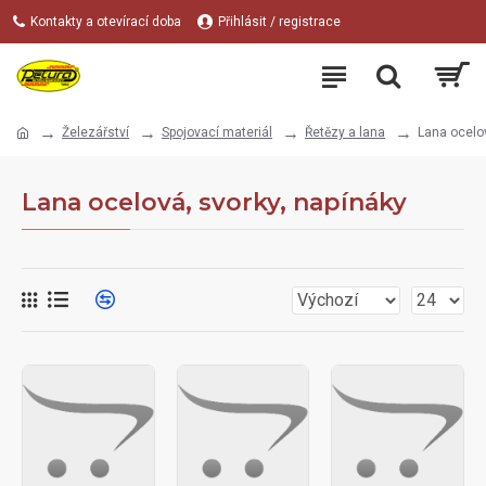
Kontakty a otevírací doba
Přihlásit / registrace
Železářství
Spojovací materiál
Řetězy a lana
Lana ocelov
Lana ocelová, svorky, napínáky