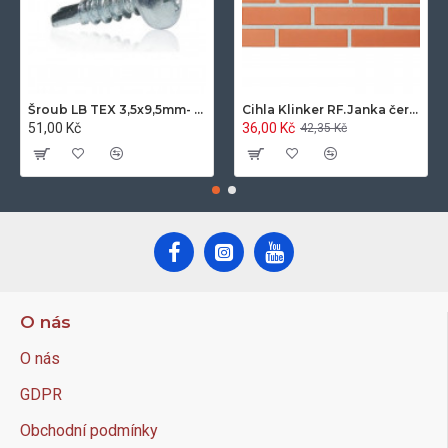
Šroub LB TEX 3,5x9,5mm- 100ks/bal.-zinek
Cihla Klinker RF.Janka červená světlá 25x12x6,5cm- 420ks/pal.
51,00 Kč
36,00 Kč
42,35 Kč
O nás
O nás
GDPR
Obchodní podmínky