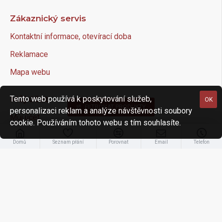
Zákaznický servis
Kontaktní informace, otevírací doba
Reklamace
Mapa webu
Můj účet
Tento web používá k poskytování služeb,
OK
FILTROVAT PRODUKTY
personalizaci reklam a analýze návštěvnosti soubory
Můj účet
cookie. Používáním tohoto webu s tím souhlasíte.
Historie objednávek
Domů
Seznam přání
Porovnat
Email
Telefon
Newsletter
Dárkový poukaz
Newsletter
Buďte v obraze. Chcete dostávat aktuality emailem?