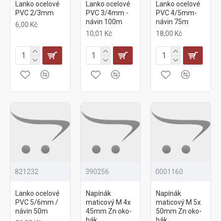
Lanko ocelové
Lanko ocelové
Lanko ocelové
PVC 2/3mm
PVC 3/4mm -
PVC 4/5mm-
návin 100m
návin 75m
6,00 Kč
10,01 Kč
18,00 Kč
821232
390256
0001160
Lanko ocelové
Napínák
Napínák
PVC 5/6mm /
maticový M 4x
maticový M 5x
návin 50m
45mm Zn oko-
50mm Zn oko-
hák
hák