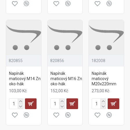
820855
820856
182008
Napínák
Napínák
Napínák
maticový M14 Zn
maticový M16 Zn
maticový
oko-hák
oko-hák
M20x220mm
103,00 Kč
152,00 Kč
273,00 Kč