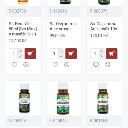
5-002789
5-110343
5-000379
Sa-Neutrální
Sa-Olej aroma
Sa-Olej aroma
50ml (Bio tělový
Aloe orange
Anti-tabák 10ml
a masážní olej)
99,00 Kč
120,01 Kč
137,00 Kč
5-005104
5-000844
5-001551