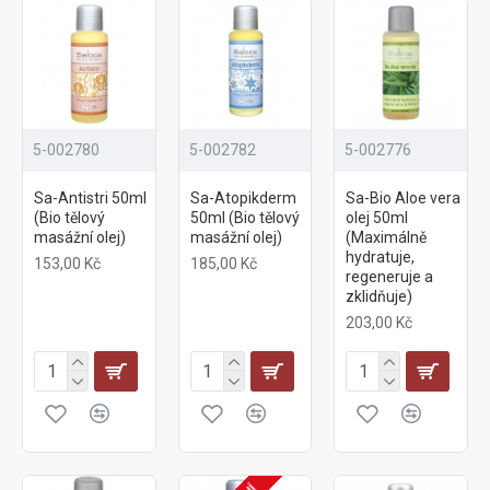
5-002780
5-002782
5-002776
Sa-Antistri 50ml
Sa-Atopikderm
Sa-Bio Aloe vera
(Bio tělový
50ml (Bio tělový
olej 50ml
masážní olej)
masážní olej)
(Maximálně
hydratuje,
153,00 Kč
185,00 Kč
regeneruje a
zklidňuje)
203,00 Kč