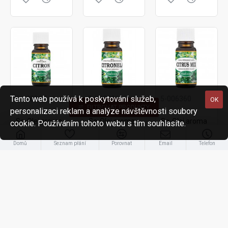
Tento web používá k poskytování služeb,
5-120817
5-000396
5-006360
OK
FILTROVAT PRODUKTY
personalizaci reklam a analýze návštěvnosti soubory
Sa-Olej aroma
Sa-Olej aroma
Sa-Olej aroma
cookie. Používáním tohoto webu s tím souhlasíte.
Citron 10ml
Citronela 10ml
Citrus mix 10ml
93,00 Kč
102,00 Kč
126,00 Kč
Domů
Seznam přání
Porovnat
Email
Telefon