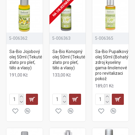
NA OBJEDNÁNÍ
5-006362
5-006363
5-006365
Sa-Bio Jojobový
Sa-Bio Konopný
Sa-Bio Pupalkový
olej 50ml (Tekuté
olej 50ml (Tekuté
olej 50ml (Bohatý
zlato pro pleť,
zlato pro pleť,
zdroj kyseliny
tělo a vlasy)
tělo a vlasy)
gama-linolenové
pro revitalizaci
191,00 Kč
133,00 Kč
pokož
189,01 Kč