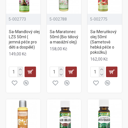
5-002773
5-002788
5-002775
Sa-Mandlový olej
Sa-Maratonec
Sa-Meruňkový
LZS 50ml (
50ml (Bio tělový
olej 50ml
jemná péče pro
a masážní olej)
(Sametově
děti a dospělé)
hebká péče o
158,00 Kč
pokožku)
149,00 Kč
162,00 Kč