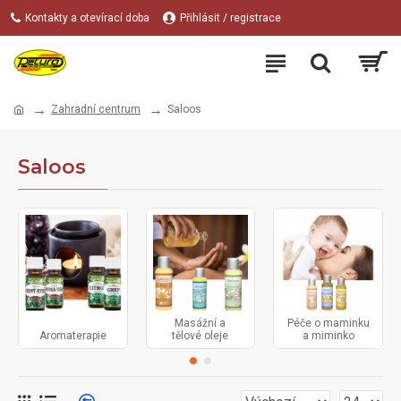
Kontakty a otevírací doba
Přihlásit / registrace
Zahradní centrum
Saloos
Saloos
Masážní a
Péče o maminku
Aromaterapie
tělové oleje
a miminko