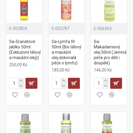
5-002804
5-002787
5-006364
Sa-Granátové
Sa-Lymfa fit
Sa-
jablko 50ml
50ml (Bio tělový
Makadamiový
(Exkluzivní tělový
a masážní
olej 50ml (Jemná
a masážní olej))
olej.dokonalá
péče pro děti i
péče o lymfu)
dospělé)
250,00 Kč
185,00 Kč
146,00 Kč