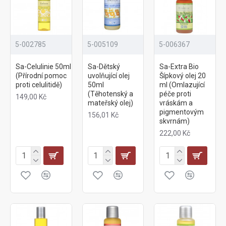
5-002785
5-005109
5-006367
Sa-Celulinie 50ml
Sa-Dětský
Sa-Extra Bio
(Přírodní pomoc
uvolňující olej
Šípkový olej 20
proti celulitidě)
50ml
ml (Omlazující
(Těhotenský a
péče proti
149,00 Kč
mateřský olej)
vráskám a
pigmentovým
156,01 Kč
skvrnám)
222,00 Kč