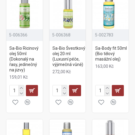
5-006366
5-006368
5-002783
Sa-Bio Ricinový
Sa-Bio Švestkový
Sa-Body fit 50ml
olej 50ml
olej 20 ml
(Bio tělový
(Dokonalý na
(Luxusní péče,
masážní olej)
řasy, jedinečný
výjimečná vůně)
163,00 Kč
na jizvy)
272,00 Kč
159,01 Kč