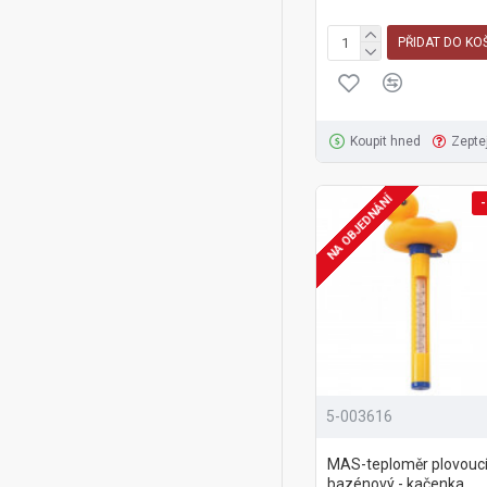
PŘIDAT DO KO
Koupit hned
Zepte
NA OBJEDNÁNÍ
-
5-003616
MAS-teploměr plovoucí
bazénový - kačenka