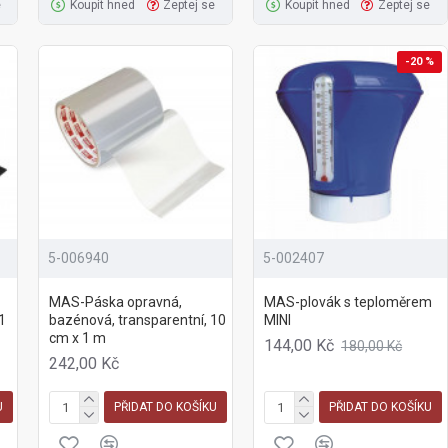
e
Koupit hned
Zeptej se
Koupit hned
Zeptej se
-20 %
5-006940
5-002407
MAS-Páska opravná,
MAS-plovák s teploměrem
1
bazénová, transparentní, 10
MINI
cm x 1 m
144,00 Kč
180,00 Kč
242,00 Kč
U
PŘIDAT DO KOŠÍKU
PŘIDAT DO KOŠÍKU