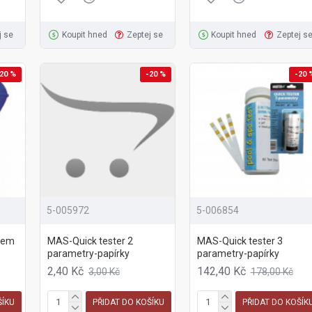
j se
Koupit hned
Zeptej se
Koupit hned
Zeptej s
20 %
-20 %
-20 
5-005972
5-006854
rem
MAS-Quick tester 2
MAS-Quick tester 3
parametry-papírky
parametry-papírky
2,40 Kč
142,40 Kč
3,00 Kč
178,00 Kč
ŠÍKU
PŘIDAT DO KOŠÍKU
PŘIDAT DO KOŠÍK