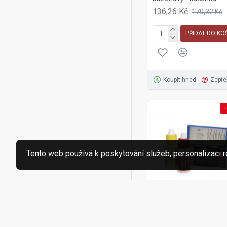
136,26 Kč
170,32 Kč
PŘIDAT DO KO
Koupit hned
Zepte
-
Tento web používá k poskytování služeb, personalizaci r
5-1202301