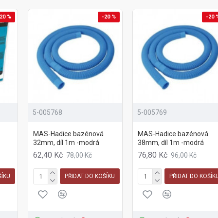
20 %
-20 %
-20 
5-005768
5-005769
MAS-Hadice bazénová
MAS-Hadice bazénová
32mm, díl 1m -modrá
38mm, díl 1m -modrá
62,40 Kč
76,80 Kč
78,00 Kč
96,00 Kč
ŠÍKU
PŘIDAT DO KOŠÍKU
PŘIDAT DO KOŠÍK