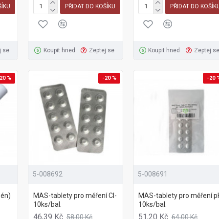
ŠÍKU
PŘIDAT DO KOŠÍKU
PŘIDAT DO KOŠÍK
j se
Koupit hned
Zeptej se
Koupit hned
Zeptej s
20 %
-20 %
-20 
5-008692
5-008691
zén)
MAS-tablety pro měření Cl-
MAS-tablety pro měření p
10ks/bal.
10ks/bal.
46,39 Kč
51,20 Kč
58,00 Kč
64,00 Kč