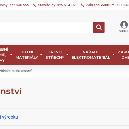
bniny: 777 340 555
Stavebniny: 325 514 161
Zahradní centrum: 737 24
Přihlási
EBNÍ
HUTNÍ
DŘEVO,
NÁŘADÍ,
ZÁRU
IE,
MATERIÁLY
STŘECHY
ELEKTROMATERIÁL
DV
VY
írkové příslušenství
nství
í výrobku