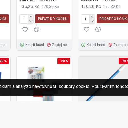
136,26 Kč
136,26 Kč
170,32 Kč
170,32 Kč
ŠÍKU
PŘIDAT DO KOŠÍKU
PŘIDAT DO KOŠÍK
j se
Koupit hned
Zeptej se
Koupit hned
Zeptej s
20 %
-20 %
-20 
eklam a analýze návštěvnosti soubory cookie. Používáním tohoto
5-002044
5-002412