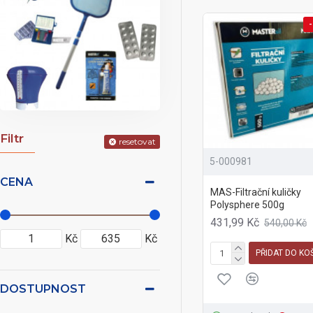
-
Filtr
resetovat
5-000981
CENA
MAS-Filtrační kuličky
Polysphere 500g
431,99 Kč
540,00 Kč
Kč
Kč
PŘIDAT DO KO
DOSTUPNOST