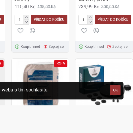
110,40 Kč
239,99 Kč
138,00 Kč
300,00 Kč
U
PŘIDAT DO KOŠÍKU
PŘIDAT DO KOŠÍKU
e
Koupit hned
Zeptej se
Koupit hned
Zeptej se
%
-25 %
 webu s tím souhlasíte.
OK
805422
5-002004