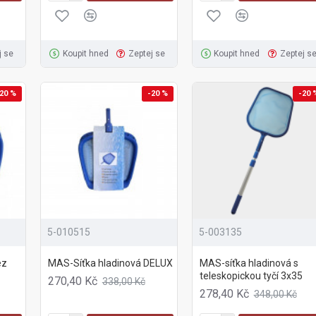
j se
Koupit hned
Zeptej se
Koupit hned
Zeptej s
20 %
-20 %
-20 
5-010515
5-003135
ez
MAS-Síťka hladinová DELUX
MAS-síťka hladinová s
teleskopickou tyčí 3x35
270,40 Kč
338,00 Kč
278,40 Kč
348,00 Kč