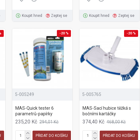
e
Koupit hned
Zeptej se
Koupit hned
Zeptej se
%
-20 %
-20 %
5-005249
5-005765
MAS-Quick tester 6
MAS-Sací hubice těžká s
parametrů-papírky
bočními kartáčky
235,20 Kč
374,40 Kč
294,01 Kč
468,00 Kč
U
PŘIDAT DO KOŠÍKU
PŘIDAT DO KOŠÍKU