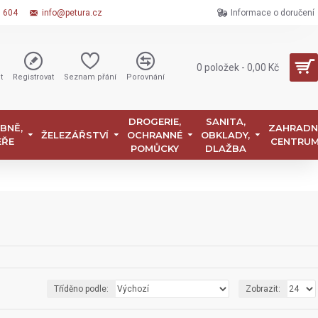
6 604
info@petura.cz
Informace o doručení
0 položek - 0,00 Kč
t
Registrovat
Seznam přání
Porovnání
DROGERIE,
SANITA,
BNĚ,
ZAHRADN
ŽELEZÁŘSTVÍ
OCHRANNÉ
OBKLADY,
EŘE
CENTRU
POMŮCKY
DLAŽBA
Tříděno podle:
Zobrazit: