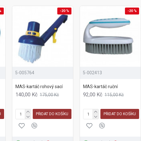
%
-20 %
-20 %
5-005764
5-002413
MAS-kartáč rohový sací
MAS-kartáč ruční
140,00 Kč
92,00 Kč
175,00 Kč
115,00 Kč
U
PŘIDAT DO KOŠÍKU
PŘIDAT DO KOŠÍKU