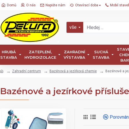
Domů
O nás
Napište nám
Otevírací doba
Mobil stave
vše
STAV
HRUBÁ
ZATEPLENÍ,
ZAHRADNÍ
SUCHÁ
CHEM
STAVBA
HYDROIZOLACE
VÝSTAVBA
STAVBA
BAR
Zahradní centrum
Bazénová a jezírková chemie
Bazénové a jez
Bazénové a jezírkové přísluše
Porovnán