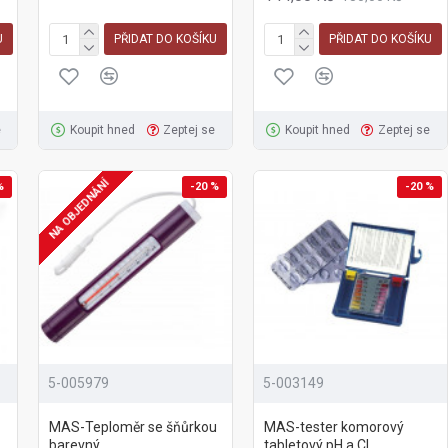
U
PŘIDAT DO KOŠÍKU
PŘIDAT DO KOŠÍKU
e
Koupit hned
Zeptej se
Koupit hned
Zeptej se
NA OBJEDNÁNÍ
%
-20 %
-20 %
5-005979
5-003149
MAS-Teploměr se šňůrkou
MAS-tester komorový
barevný
tabletový pH a CI