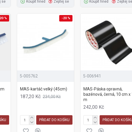
j se
Koupit hned
Zeptej se
Koupit hned
Zeptej s
20 %
-20 %
5-005762
5-006941
6cm
MAS-kartáč velký (45cm)
MAS-Páska opravná,
bazénová, černá, 10 cm x 
187,20 Kč
234,00 Kč
m
242,00 Kč
ŠÍKU
PŘIDAT DO KOŠÍKU
PŘIDAT DO KOŠÍK