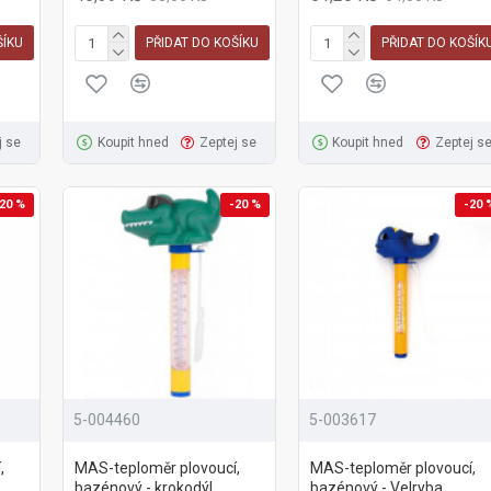
ŠÍKU
PŘIDAT DO KOŠÍKU
PŘIDAT DO KOŠÍK
j se
Koupit hned
Zeptej se
Koupit hned
Zeptej s
20 %
-20 %
-20 
5-004460
5-003617
,
MAS-teploměr plovoucí,
MAS-teploměr plovoucí,
bazénový - krokodýl
bazénový - Velryba