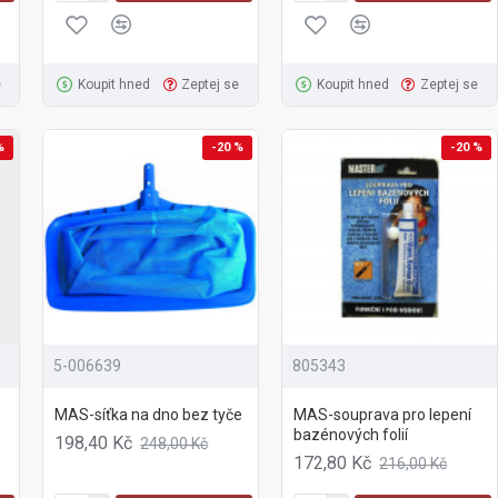
e
Koupit hned
Zeptej se
Koupit hned
Zeptej se
%
-20 %
-20 %
5-006639
805343
MAS-síťka na dno bez tyče
MAS-souprava pro lepení
bazénových folií
198,40 Kč
248,00 Kč
172,80 Kč
216,00 Kč