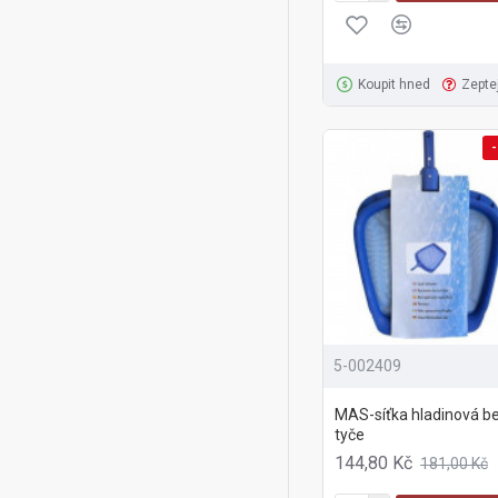
Koupit hned
Zepte
-
5-002409
MAS-síťka hladinová b
tyče
144,80 Kč
181,00 Kč