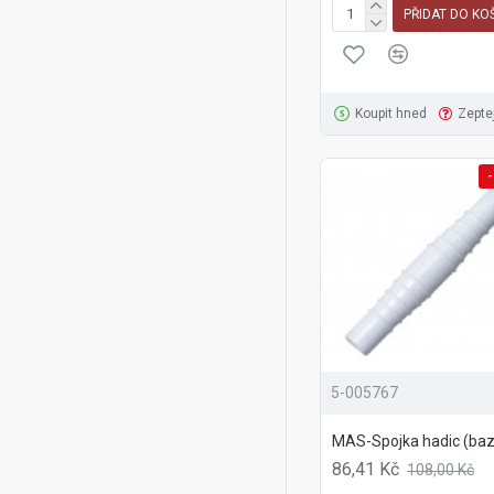
PŘIDAT DO KO
Koupit hned
Zepte
-
5-005767
MAS-Spojka hadic (ba
86,41 Kč
108,00 Kč