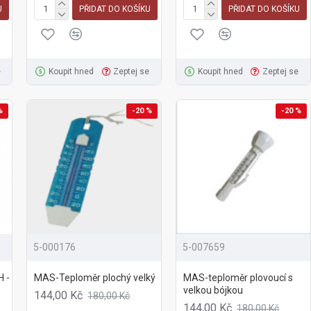
U
PŘIDAT DO KOŠÍKU
PŘIDAT DO KOŠÍKU
e
Koupit hned
Zeptej se
Koupit hned
Zeptej se
%
-20 %
-20 %
5-000176
5-007659
H -
MAS-Teploměr plochý velký
MAS-teploměr plovoucí s
velkou bójkou
144,00 Kč
180,00 Kč
144,00 Kč
180,00 Kč