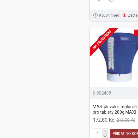
Koupit hned
Zepte
NA OBJEDNÁNÍ
-
5-002408
MAS-plovák s teplomě
pro tablety 200g MAXI
172,80 Kč
216,00 Kč
PŘIDAT DO KO