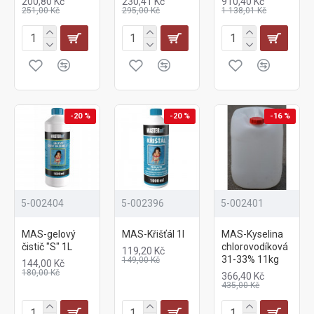
200,80 Kč
230,41 Kč
910,40 Kč
251,00 Kč
295,00 Kč
1 138,01 Kč
-20 %
-20 %
-16 %
5-002404
5-002396
5-002401
MAS-gelový
MAS-Křišťál 1l
MAS-Kyselina
čistič "S" 1L
chlorovodíková
119,20 Kč
31-33% 11kg
149,00 Kč
144,00 Kč
180,00 Kč
366,40 Kč
435,00 Kč