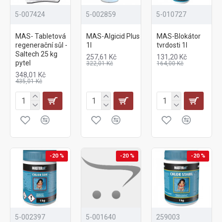
5-007424
5-002859
5-010727
MAS- Tabletová
MAS-Algicid Plus
MAS-Blokátor
regenerační sůl -
1l
tvrdosti 1l
Saltech 25 kg
257,61 Kč
131,20 Kč
pytel
322,01 Kč
164,00 Kč
348,01 Kč
435,01 Kč
-20 %
-20 %
-20 %
5-002397
5-001640
259003