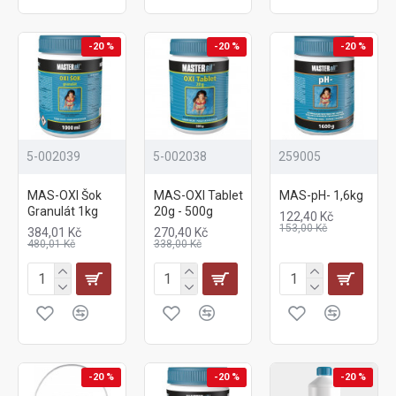
-20 %
-20 %
-20 %
5-002039
5-002038
259005
MAS-OXI Šok
MAS-OXI Tablet
MAS-pH- 1,6kg
Granulát 1kg
20g - 500g
122,40 Kč
153,00 Kč
384,01 Kč
270,40 Kč
480,01 Kč
338,00 Kč
-20 %
-20 %
-20 %