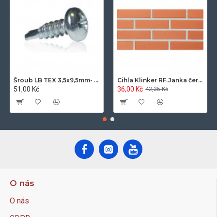
Šroub LB TEX 3,5x9,5mm- 100ks/bal.-zinek
Cihla Klinker RF.Janka červená světlá 25x12x6,5cm- 420ks/pal.
51,00 Kč
36,00 Kč
42,35 Kč
O nás
O nás