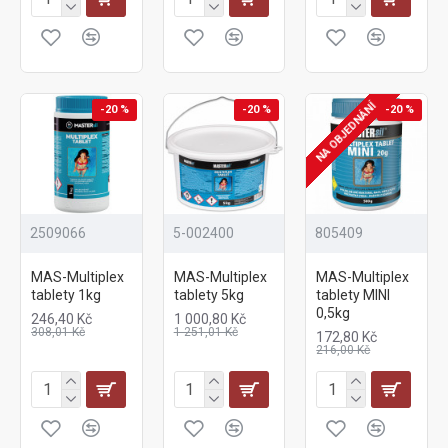
NA OBJEDNÁNÍ
-20 %
-20 %
-20 %
2509066
5-002400
805409
MAS-Multiplex
MAS-Multiplex
MAS-Multiplex
tablety 1kg
tablety 5kg
tablety MINI
0,5kg
246,40 Kč
1 000,80 Kč
308,01 Kč
1 251,01 Kč
172,80 Kč
216,00 Kč