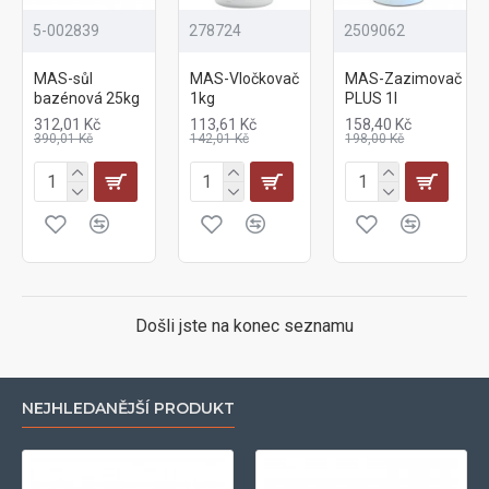
5-002839
278724
2509062
MAS-sůl
MAS-Vločkovač
MAS-Zazimovač
bazénová 25kg
1kg
PLUS 1l
312,01 Kč
113,61 Kč
158,40 Kč
390,01 Kč
142,01 Kč
198,00 Kč
Došli jste na konec seznamu
NEJHLEDANĚJŠÍ PRODUKT