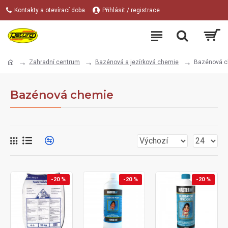
Kontakty a otevírací doba
Přihlásit / registrace
Zahradní centrum
Bazénová a jezírková chemie
Bazénová 
Bazénová chemie
-20 %
-20 %
-20 %