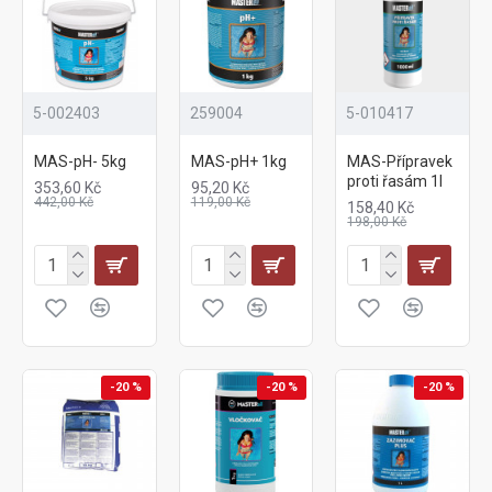
5-002403
259004
5-010417
MAS-pH- 5kg
MAS-pH+ 1kg
MAS-Přípravek
proti řasám 1l
353,60 Kč
95,20 Kč
442,00 Kč
119,00 Kč
158,40 Kč
198,00 Kč
-20 %
-20 %
-20 %