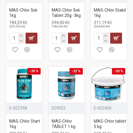
MAS-Chlor Šok
MAS-Chlor Šok
MAS-Chlor Stabil
1kg
Tablet 20g -3kg
1kg
184,59 Kč
594,40 Kč
211,19 Kč
231,00 Kč
743,00 Kč
264,00 Kč
-20 %
-22 %
-20 %
5-002398
259002
5-002406
MAS-Chlor Start
MAS-Chlor
MAS-Chlor tablet
1kg
TABLET 1 kg
5 kg