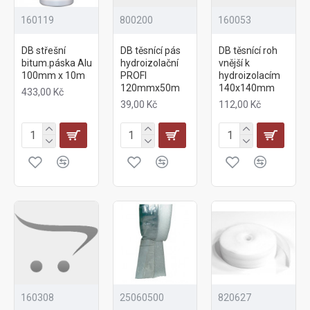
160119
800200
160053
DB střešní
DB těsnící pás
DB těsnící roh
bitum.páska Alu
hydroizolační
vnější k
100mm x 10m
PROFI
hydroizolacím
120mmx50m
140x140mm
433,00 Kč
39,00 Kč
112,00 Kč
160308
25060500
820627