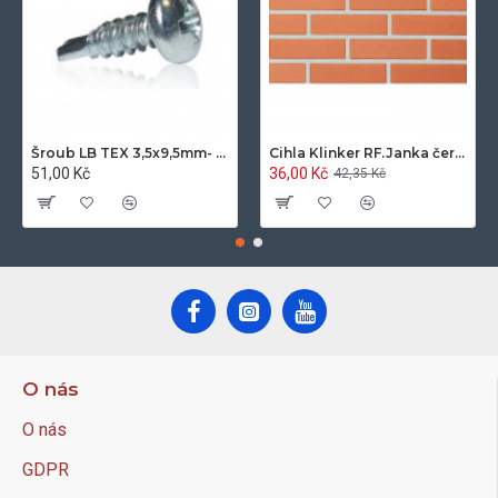
Šroub LB TEX 3,5x9,5mm- 100ks/bal.-zinek
Cihla Klinker RF.Janka červená světlá 25x12x6,5cm- 420ks/pal.
51,00 Kč
36,00 Kč
42,35 Kč
O nás
O nás
GDPR