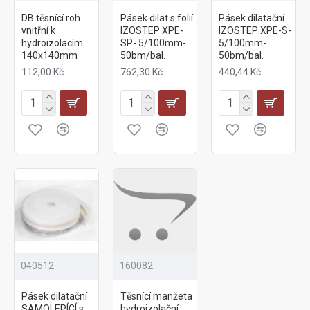
DB těsnící roh
Pásek dilat.s folií
Pásek dilatační
vnitřní k
IZOSTEP XPE-
IZOSTEP XPE-S-
hydroizolacím
SP- 5/100mm-
5/100mm-
140x140mm
50bm/bal.
50bm/bal.
112,00 Kč
762,30 Kč
440,44 Kč
040512
160082
Pásek dilatační
Těsnící manžeta
SAMOLEPÍCÍ s
hydroizolační