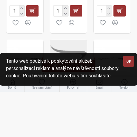
Tento web používá k poskytování služeb,
OK
FILTROVAT PRODUKTY
personalizaci reklam a analýze návštěvnosti soubory
cookie. Používáním tohoto webu s tím souhlasíte.
240088
240084
000194
Domů
Seznam přání
Porovnat
Email
Telefon
Vodováha
Vodováha
Vodováha
Horizont VN
Horizont VN
Horizont VN
1000mm-
1200mm
1200mm-
magnetická
magnetická
596,00 Kč
1 055,00 Kč
1 302,00 Kč