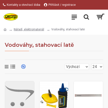
Kontakty a otevírací doba
Přihlásit / registrace
Nářadí, elektromateriál
Vodováhy, stahovací latě
Vodováhy, stahovací latě