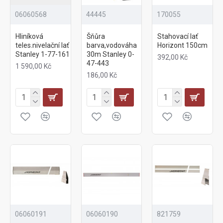
06060568
44445
170055
Hliníková
Šňůra
Stahovací lať
teles.nivelační lať
barva,vodováha
Horizont 150cm
Stanley 1-77-161
30m Stanley 0-
392,00 Kč
47-443
1 590,00 Kč
186,00 Kč
06060191
06060190
821759