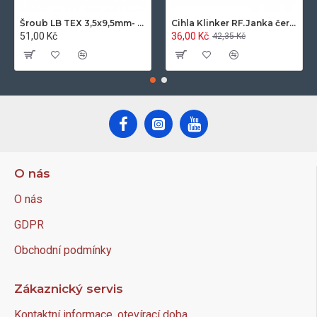
Šroub LB TEX 3,5x9,5mm- 100ks/bal.-zinek
Cihla Klinker RF.Janka červená světlá 25x12x6,5cm- 420ks/pal.
51,00 Kč
36,00 Kč
42,35 Kč
O nás
O nás
GDPR
Obchodní podmínky
Zákaznický servis
Kontaktní informace, otevírací doba