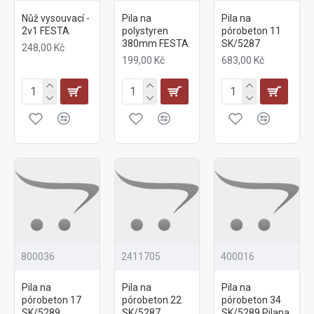
Nůž vysouvací -
Pila na
Pila na
2v1 FESTA
polystyren
pórobeton 11
380mm FESTA
SK/5287
248,00 Kč
199,00 Kč
683,00 Kč
800036
2411705
400016
Pila na
Pila na
Pila na
pórobeton 17
pórobeton 22
pórobeton 34
SK/5289
SK/5287
SK/5289 Pilana