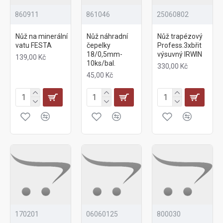
860911
861046
25060802
Nůž na minerální
Nůž náhradní
Nůž trapézový
vatu FESTA
čepelky
Profess.3xbřit
18/0,5mm-
výsuvný IRWIN
139,00 Kč
10ks/bal.
330,00 Kč
45,00 Kč
170201
06060125
800030