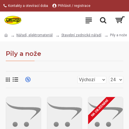
Kontakty a otevírací doba
Přihlásit / registrace
Nářadí, elektromateriál
Stavební zednické nářadí
Pily a nože
Pily a nože
NA OBJEDNÁNÍ