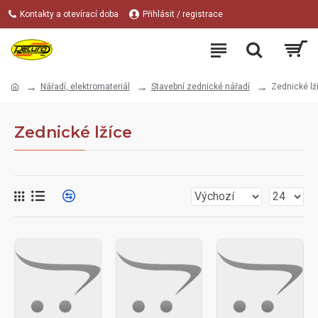
Kontakty a otevírací doba
Přihlásit / registrace
Nářadí, elektromateriál
Stavební zednické nářadí
Zednické lž
Zednické lžíce