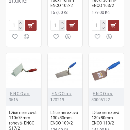
160x110mm
180x130mm-
213,00 Kč
ENCO 102/2
ENCO 103/2
157,00 Kč
179,00 Kč
E N C O a.s.
E N C O a.s.
E N C O a.s.
3515
170219
80005122
Lžíce nerezová
Lžíce nerezová
Lžíce nerezová
110x75mm
130x80mm-
130x80mm-
rohová- ENCO
ENCO 109/2
ENCO 113/2
517/2
126,00 Kč
144,00 Kč