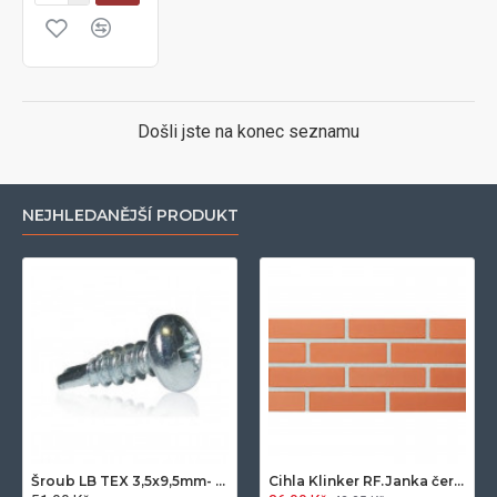
Došli jste na konec seznamu
NEJHLEDANĚJŠÍ PRODUKT
Šroub LB TEX 3,5x9,5mm- 100ks/bal.-zinek
Cihla Klinker RF.Janka červená světlá 25x12x6,5cm- 420ks/pal.