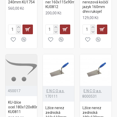
240mm KU1754
ner.160x115x90mm
nerezová kočičí
KU0812
jazyk 160mm
560,00 Kč
dřev.rukojeť
200,00 Kč
129,00 Kč
450017
E N C O a.s.
E N C O a.s.
170111
8000531
KU-lžíce
ocel.180x120x80mm/gum.ruk.-
Lžíce nerez
Lžíce nerez
KU0811
zednická
zednická