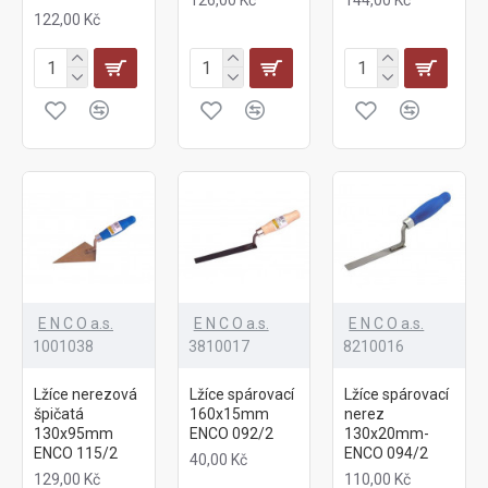
122,00 Kč
E N C O a.s.
E N C O a.s.
E N C O a.s.
1001038
3810017
8210016
Lžíce nerezová
Lžíce spárovací
Lžíce spárovací
špičatá
160x15mm
nerez
130x95mm
ENCO 092/2
130x20mm-
ENCO 115/2
ENCO 094/2
40,00 Kč
129,00 Kč
110,00 Kč