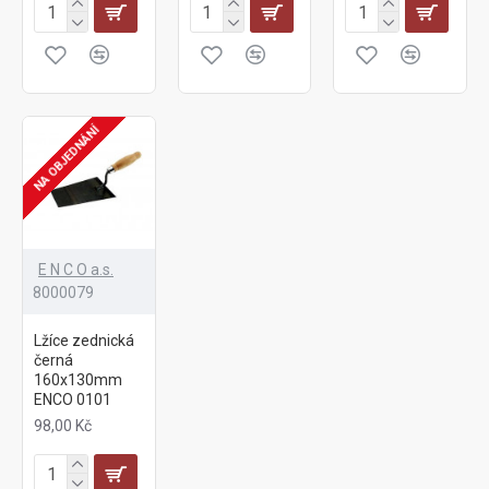
NA OBJEDNÁNÍ
E N C O a.s.
8000079
Lžíce zednická
černá
160x130mm
ENCO 0101
98,00 Kč