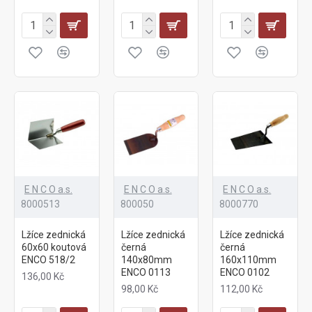
E N C O a.s.
E N C O a.s.
E N C O a.s.
8000513
800050
8000770
Lžíce zednická
Lžíce zednická
Lžíce zednická
60x60 koutová
černá
černá
ENCO 518/2
140x80mm
160x110mm
ENCO 0113
ENCO 0102
136,00 Kč
98,00 Kč
112,00 Kč