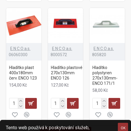
E N C O a.s.
E N C O a.s.
E N C O a.s.
06060300
8000572
805820
Hladítko plast
Hladítko plastové
Hladítko
400x180mm
270x130mm
polystyren
červ. ENCO 123
ENCO 126
270x130mm-
ENCO 171/1
154,00 Kč
127,00 Kč
58,00 Kč
Tento web používá k poskytování služeb,
OK