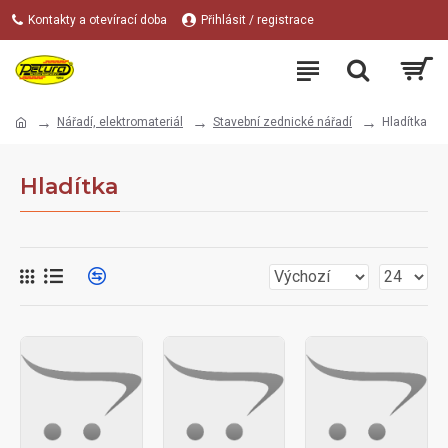
Kontakty a otevírací doba
Přihlásit / registrace
Nářadí, elektromateriál
Stavební zednické nářadí
Hladítka
Hladítka