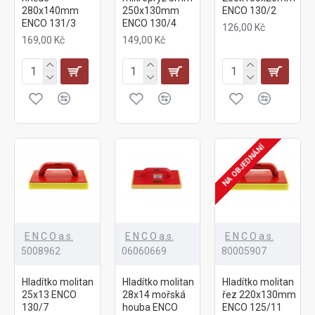
280x140mm
250x130mm
ENCO 130/2
ENCO 131/3
ENCO 130/4
126,00 Kč
169,00 Kč
149,00 Kč
NA OBJEDNÁNÍ
E N C O a.s.
E N C O a.s.
E N C O a.s.
5008962
06060669
80005907
Hladítko molitan
Hladítko molitan
Hladítko molitan
25x13 ENCO
28x14 mořská
řez 220x130mm
130/7
houba ENCO
ENCO 125/11