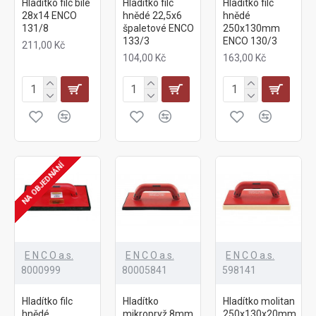
Hladítko filc bílé
Hladítko filc
Hladítko filc
28x14 ENCO
hnědé 22,5x6
hnědé
131/8
špaletové ENCO
250x130mm
133/3
ENCO 130/3
211,00 Kč
104,00 Kč
163,00 Kč
NA OBJEDNÁNÍ
E N C O a.s.
E N C O a.s.
E N C O a.s.
8000999
80005841
598141
Hladítko filc
Hladítko
Hladítko molitan
hnědé
mikropryž 8mm
250x130x20mm