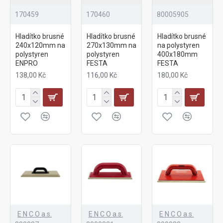
170459
170460
80005905
Hladítko brusné
Hladítko brusné
Hladítko brusné
240x120mm na
270x130mm na
na polystyren
polystyren
polystyren
400x180mm
ENPRO
FESTA
FESTA
138,00 Kč
116,00 Kč
180,00 Kč
E N C O a.s.
E N C O a.s.
E N C O a.s.