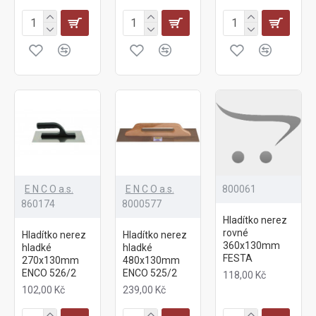
E N C O a.s.
E N C O a.s.
800061
860174
8000577
Hladítko nerez
rovné
Hladítko nerez
Hladítko nerez
360x130mm
hladké
hladké
FESTA
270x130mm
480x130mm
ENCO 526/2
ENCO 525/2
118,00 Kč
102,00 Kč
239,00 Kč