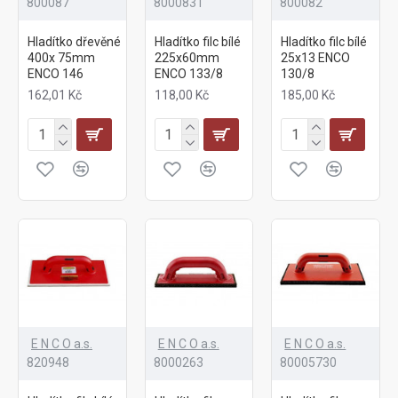
800087
8000831
800082
Hladítko dřevěné
Hladítko filc bílé
Hladítko filc bílé
400x 75mm
225x60mm
25x13 ENCO
ENCO 146
ENCO 133/8
130/8
162,01 Kč
118,00 Kč
185,00 Kč
E N C O a.s.
E N C O a.s.
E N C O a.s.
820948
8000263
80005730