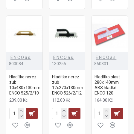
E N C O a.s.
E N C O a.s.
E N C O a.s.
800084
130255
860301
Hladítko nerez
Hladítko nerez
Hladítko plast
zub
zub
280x140mm
10x480x130mm
12x270x130mm
ABS hladké
ENCO 525/2/10
ENCO 526/2/12
ENCO 120
239,00 Kč
112,00 Kč
164,00 Kč