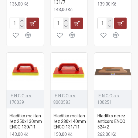
131/7
136,00 Kč
139,00 Kč
143,00 Kč
E N C O a.s.
E N C O a.s.
E N C O a.s.
170039
8000583
130251
Hladítko molitan
Hladítko molitan
Hladítko nerez
řez 250x130mm
řez 280x140mm
anticoro ENCO
ENCO 130/11
ENCO 131/11
524/2
143,00 Kč
150,00 Kč
262,00 Kč