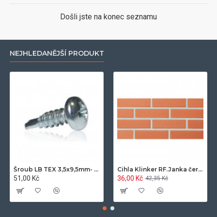
Došli jste na konec seznamu
NEJHLEDANĚJŠÍ PRODUKT
Šroub LB TEX 3,5x9,5mm- 100ks/bal.-zinek
Cihla Klinker RF.Janka červená světlá 25x12x6,5cm- 420ks/pal.
51,00 Kč
36,00 Kč
42,35 Kč