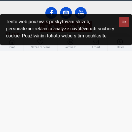
Tento web používá k poskytování služeb,
OK
FILTROVAT PRODUKTY
personalizaci reklam a analýze návštěvnosti soubory
O nás
cookie. Používáním tohoto webu s tím souhlasíte.
O nás
Domů
Seznam přání
Porovnat
Email
Telefon
GDPR
Obchodní podmínky
Zákaznický servis
Kontaktní informace, otevírací doba
Reklamace
Mapa webu
Můj účet