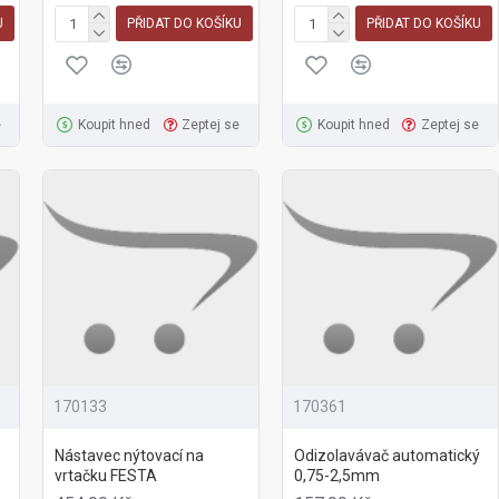
U
PŘIDAT DO KOŠÍKU
PŘIDAT DO KOŠÍKU
e
Koupit hned
Zeptej se
Koupit hned
Zeptej se
170133
170361
Nástavec nýtovací na
Odizolavávač automatický
vrtačku FESTA
0,75-2,5mm