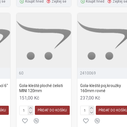
j se
Koupit hned
Zeptej se
Koupit hned
Zeptej s
60
2410069
cí 6"
Gola-kleště ploché čelisti
Gola-kleště poj.kroužky
MINI 120mm
160mm rovné
151,00 Kč
237,00 Kč
ŠÍKU
PŘIDAT DO KOŠÍKU
PŘIDAT DO KOŠÍK