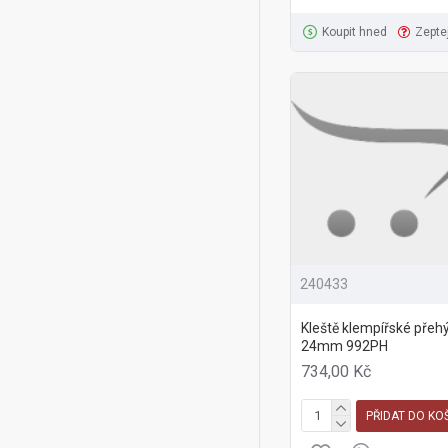
Koupit hned
Zepte
240433
Kleště klempířské přeh
24mm 992PH
734,00 Kč
PŘIDAT DO KO