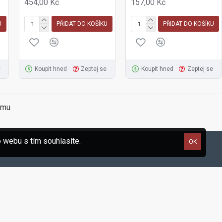
454,00 Kč
157,00 Kč
U
PŘIDAT DO KOŠÍKU
PŘIDAT DO KOŠÍKU
e
Koupit hned
Zeptej se
Koupit hned
Zeptej se
amu
 webu s tím souhlasíte.
OK
0bm/ks
Síť kari 6mm /150x150mm KH 20-2x3m
524,72 Kč
1 070,85 Kč