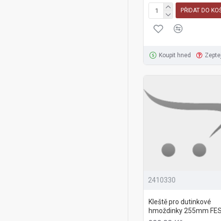
PŘIDAT DO KO
Koupit hned
Zepte
2410330
Kleště pro dutinkové
hmoždinky 255mm FE