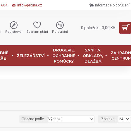
6 604
info@petura.cz
Informace o doručení
0 položek - 0,00 Kč
t
Registrovat
Seznam přání
Porovnání
DROGERIE,
SANITA,
BNĚ,
ZAHRADN
ŽELEZÁŘSTVÍ
OCHRANNÉ
OBKLADY,
EŘE
CENTRU
POMŮCKY
DLAŽBA
Tříděno podle:
Zobrazit: