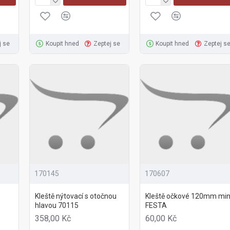
j se
Koupit hned
Zeptej se
Koupit hned
Zeptej s
170145
170607
Kleště nýtovací s otočnou
Kleště očkové 120mm min
hlavou 70115
FESTA
358,00 Kč
60,00 Kč