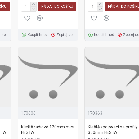
ŠÍKU
PŘIDAT DO KOŠÍKU
PŘIDAT DO KOŠÍK
j se
Koupit hned
Zeptej se
Koupit hned
Zeptej s
170606
170363
Kleště radiové 120mm mini
Kleště spojovací na profily
STA
FESTA
350mm FESTA