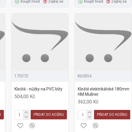
e
Koupit hned
Zeptej se
Koupit hned
Zeptej se
170070
860854
Kleště - nůžky na PVC lišty
Kleště elektrikářské 180mm
HM Mullner
504,00 Kč
362,00 Kč
U
PŘIDAT DO KOŠÍKU
PŘIDAT DO KOŠÍKU