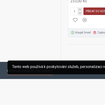
233,00 Kč
PŘIDAT DO KO
Koupit hned
Zepte
Tento web používá k poskytování služeb, personalizaci r
NEJHLEDANĚJŠÍ PRODUKT
Šroub LB TEX 3,5x9,5mm- 100ks/bal.-zinek
51,00 Kč