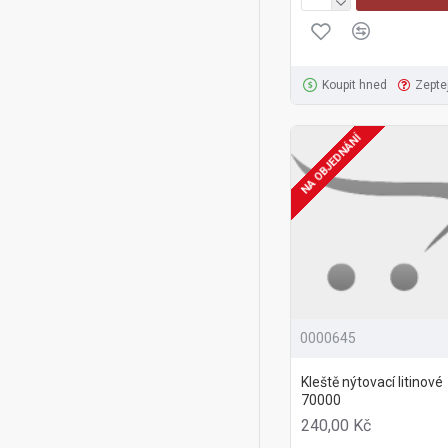
Koupit hned
Zepte
NA OBJEDNÁNÍ
0000645
Kleště nýtovací litinové
70000
240,00 Kč