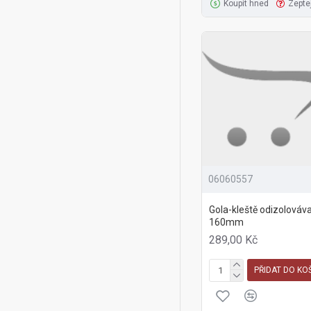
Koupit hned
Zepte
06060557
Gola-kleště odizolováva
160mm
289,00 Kč
PŘIDAT DO KO