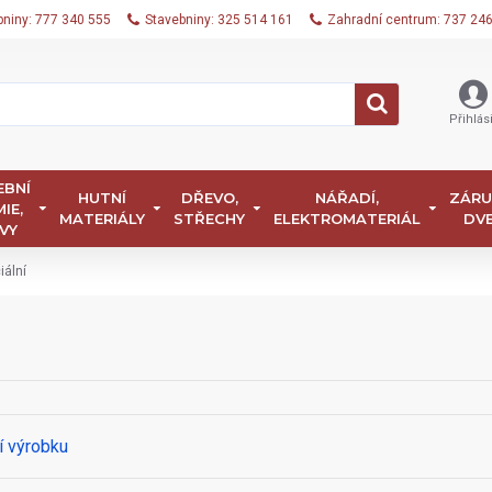
bniny: 777 340 555
Stavebniny: 325 514 161
Zahradní centrum: 737 24
Přihlási
EBNÍ
HUTNÍ
DŘEVO,
NÁŘADÍ,
ZÁRU
IE,
MATERIÁLY
STŘECHY
ELEKTROMATERIÁL
DV
VY
iální
í výrobku