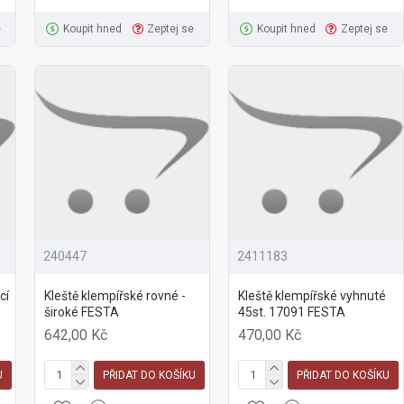
e
Koupit hned
Zeptej se
Koupit hned
Zeptej se
240447
2411183
cí
Kleště klempířské rovné -
Kleště klempířské vyhnuté
široké FESTA
45st. 17091 FESTA
642,00 Kč
470,00 Kč
U
PŘIDAT DO KOŠÍKU
PŘIDAT DO KOŠÍKU