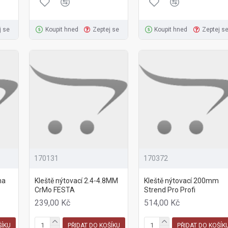
j se
Koupit hned
Zeptej se
Koupit hned
Zeptej s
170131
170372
na
Kleště nýtovací 2.4-4.8MM
Kleště nýtovací 200mm
CrMo FESTA
Strend Pro Profi
239,00 Kč
514,00 Kč
ŠÍKU
PŘIDAT DO KOŠÍKU
PŘIDAT DO KOŠÍK