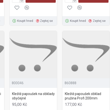
e
Koupit hned
Zeptej se
Koupit hned
Zeptej se
800046
860888
i
Kleště papoušek na obklady
Kleště papoušek obklad
obyčejné
pružina Profi 200mm
95,00 Kč
177,00 Kč