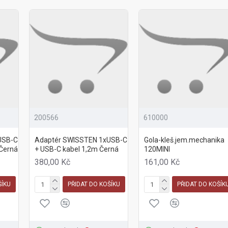
200566
610000
USB-C
Adaptér SWISSTEN 1xUSB-C
Gola-kleš.jem.mechanika
 Černá
+ USB-C kabel 1,2m Černá
120MINI
380,00 Kč
161,00 Kč
ŠÍKU
PŘIDAT DO KOŠÍKU
PŘIDAT DO KOŠÍK