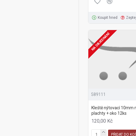
Koupit hned
Zepte
NA OBJEDNÁNÍ
589111
Kleště nýtovací 10mm 
plachty + oko 12ks
120,00 Kč
PŘIDAT DO KO