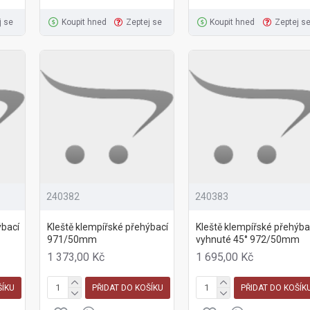
j se
Koupit hned
Zeptej se
Koupit hned
Zeptej s
240382
240383
ýbací
Kleště klempířské přehýbací
Kleště klempířské přehýba
971/50mm
vyhnuté 45° 972/50mm
1 373,00 Kč
1 695,00 Kč
ŠÍKU
PŘIDAT DO KOŠÍKU
PŘIDAT DO KOŠÍK