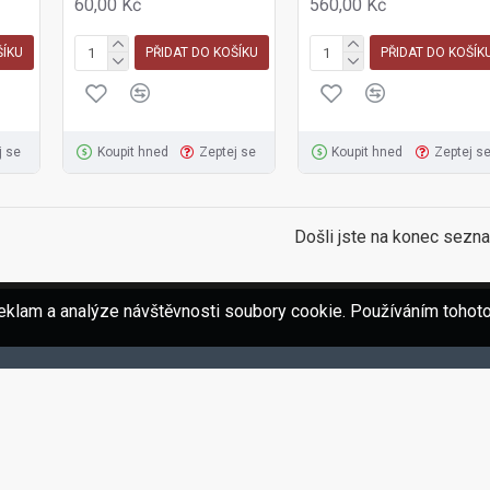
60,00 Kč
560,00 Kč
ŠÍKU
PŘIDAT DO KOŠÍKU
PŘIDAT DO KOŠÍK
j se
Koupit hned
Zeptej se
Koupit hned
Zeptej s
Došli jste na konec sezn
eklam a analýze návštěvnosti soubory cookie. Používáním tohoto
Cihla Klinker RF.Janka červená světlá 25x12x6,5cm- 420ks/pal.
Roxor R 10mm- 6,1
36,00 Kč
101,64 Kč
42,35 Kč
211,75 Kč