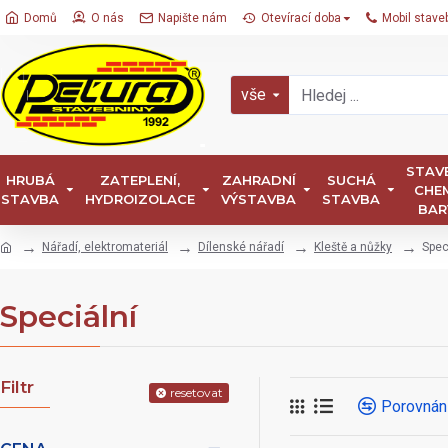
Domů
O nás
Napište nám
Otevírací doba
Mobil stave
vše
STAV
HRUBÁ
ZATEPLENÍ,
ZAHRADNÍ
SUCHÁ
CHEM
STAVBA
HYDROIZOLACE
VÝSTAVBA
STAVBA
BAR
Nářadí, elektromateriál
Dílenské nářadí
Kleště a nůžky
Spec
Speciální
Filtr
resetovat
Porovnán