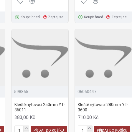
e
Koupit hned
Zeptej se
Koupit hned
Zeptej se
598865
06060447
Kleště nýtovací 250mm YT-
Kleště nýtovací 280mm YT-
36011
3600
383,00 Kč
710,00 Kč
U
PŘIDAT DO KOŠÍKU
PŘIDAT DO KOŠÍKU