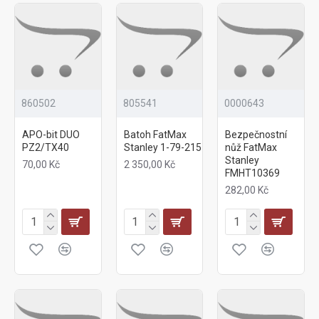
860502
805541
0000643
APO-bit DUO
Batoh FatMax
Bezpečnostní
PZ2/TX40
Stanley 1-79-215
nůž FatMax
Stanley
70,00 Kč
2 350,00 Kč
FMHT10369
282,00 Kč