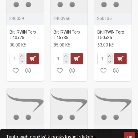
240059
2400966
260136
Bit IRWIN Torx
Bit IRWIN Torx
Bit IRWIN Torx
T40x25
T45x35
T50x35
30,00 Kč
85,00 Kč
63,00 Kč
130125
260035
2411951
Tento web používá k poskytování služeb,
OK