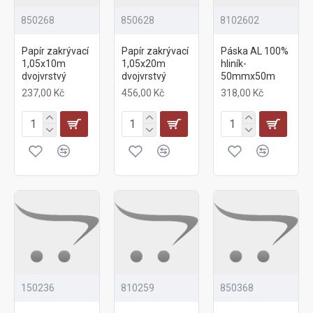
850268
850628
8102602
Papír zakrývací
Papír zakrývací
Páska AL 100%
1,05x10m
1,05x20m
hliník-
dvojvrstvý
dvojvrstvý
50mmx50m
237,00 Kč
456,00 Kč
318,00 Kč
150236
810259
850368