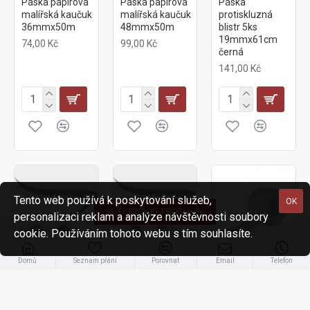
Páska papírová
Páska papírová
Páska
malířská kaučuk
malířská kaučuk
protiskluzná
36mmx50m
48mmx50m
blistr 5ks
19mmx61cm
74,00 Kč
99,00 Kč
černá
141,00 Kč
Tento web používá k poskytování služeb,
OK
FILTROVAT PRODUKTY
personalizaci reklam a analýze návštěvnosti soubory
cookie. Používáním tohoto webu s tím souhlasíte.
Domů
Seznam přání
Porovnat
Email
Telefon
810258
861059
860522
Páska protiskluzová
Páska protiskluzová
Páska
25mmx0,8mmx15m
50mmx0,8mmx15m
samolep.butylenová