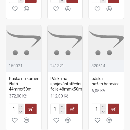
150021
241321
820614
Páska na kámen
Páska na
páska
žlutá
spojování střešní
nažeh.borovice
44mmx50m
folie 48mmx50m
6,05 Kč
372,00 Kč
112,00 Kč