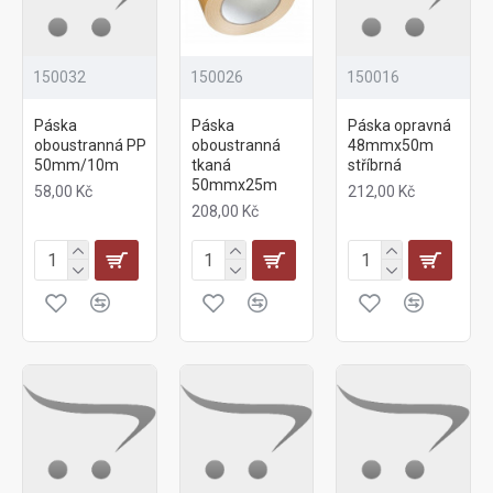
150032
150026
150016
Páska
Páska
Páska opravná
oboustranná PP
oboustranná
48mmx50m
50mm/10m
tkaná
stříbrná
50mmx25m
58,00 Kč
212,00 Kč
208,00 Kč