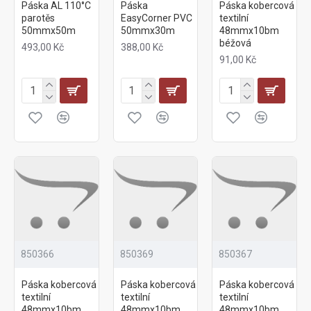
Páska AL 110°C
Páska
Páska kobercová
parotěs
EasyCorner PVC
textilní
50mmx50m
50mmx30m
48mmx10bm
béžová
493,00 Kč
388,00 Kč
91,00 Kč
850366
850369
850367
Páska kobercová
Páska kobercová
Páska kobercová
textilní
textilní
textilní
48mmx10bm
48mmx10bm
48mmx10bm