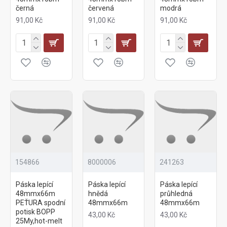
černá
červená
modrá
91,00 Kč
91,00 Kč
91,00 Kč
154866
8000006
241263
Páska lepící
Páska lepící
Páska lepící
48mmx66m
hnědá
průhledná
PEŤURA spodní
48mmx66m
48mmx66m
potisk BOPP
43,00 Kč
43,00 Kč
25My,hot-melt