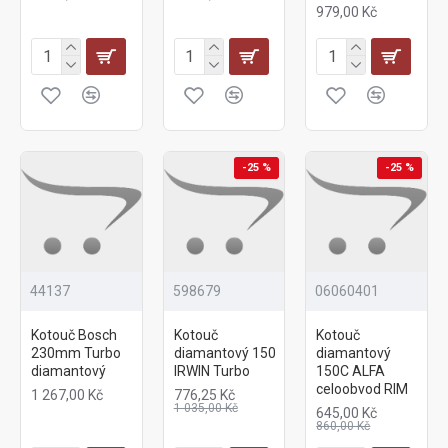
979,00 Kč
-25 %
-25 %
44137
598679
06060401
Kotouč Bosch
Kotouč
Kotouč
230mm Turbo
diamantový 150
diamantový
diamantový
IRWIN Turbo
150C ALFA
celoobvod RIM
1 267,00 Kč
776,25 Kč
1 035,00 Kč
645,00 Kč
860,00 Kč