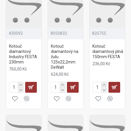
430092
8050833
820755
Kotouč
Kotouč
Kotouč
diamantový
diamantový na
diamantový plná
Industry FESTA
žulu
150mm FESTA
230mm
125x22,2mm
236,00 Kč
DeWalt
760,00 Kč
624,00 Kč