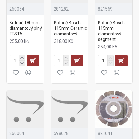
260054
281282
821569
Kotouč 180mm
Kotouč Bosch
Kotouč Bosch
diamantový plný
115mm Ceramic
115mm
FESTA
diamantový
diamantový
segment
255,00 Kč
318,00 Kč
354,00 Kč
260004
598678
821641