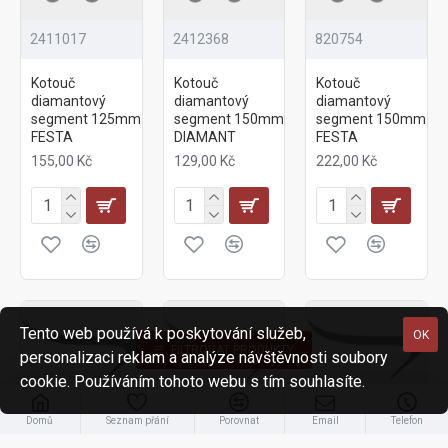
2411017
2412368
820754
Kotouč
Kotouč
Kotouč
diamantový
diamantový
diamantový
segment 125mm
segment 150mm
segment 150mm
FESTA
DIAMANT
FESTA
155,00 Kč
129,00 Kč
222,00 Kč
Tento web používá k poskytování služeb,
OK
FILTROVAT PRODUKTY
personalizaci reklam a analýze návštěvnosti soubory
cookie. Používáním tohoto webu s tím souhlasíte.
Domů
Seznam přání
Porovnat
Email
Telefon
260098
260065
2411786