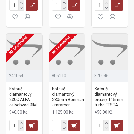
NA OBJEDNÁNÍ
NA OBJEDNÁNÍ
241064
805110
870046
Kotouč
Kotouč
Kotouč
diamantový
diamantový
diamantový
230C ALFA
230mm Benman
brusný 115mm
celoobvod RIM
- mramor
turbo FESTA
940,00 Kč
1 125,00 Kč
450,00 Kč