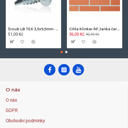
Šroub LB TEX 3,5x9,5mm- 100ks/bal.-zinek
Cihla Klinker RF.Janka červená světlá 25x12x6,5cm- 420ks/pal.
51,00 Kč
36,00 Kč
42,35 Kč
O nás
O nás
GDPR
Obchodní podmínky