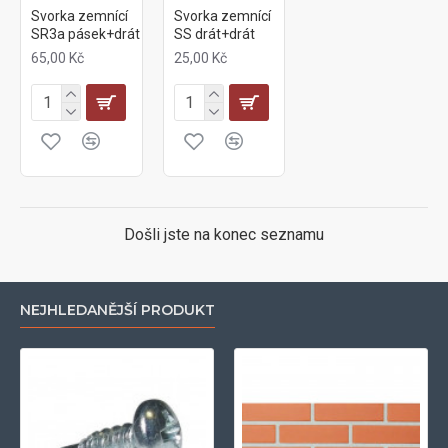
Svorka zemnící
Svorka zemnící
SR3a pásek+drát
SS drát+drát
65,00 Kč
25,00 Kč
Došli jste na konec seznamu
NEJHLEDANĚJŠÍ PRODUKT