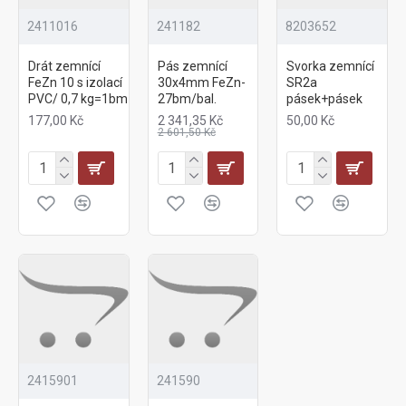
2411016
241182
8203652
Drát zemnící
Pás zemnící
Svorka zemnící
FeZn 10 s izolací
30x4mm FeZn-
SR2a
PVC/ 0,7 kg=1bm
27bm/bal.
pásek+pásek
177,00 Kč
2 341,35 Kč
50,00 Kč
2 601,50 Kč
2415901
241590