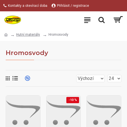
Kontakty a otevírací doba
Přihlásit / registrace
Hutní materiály
Hromosvody
Hromosvody
-10 %