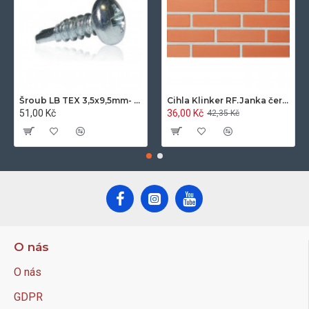
Šroub LB TEX 3,5x9,5mm- 100ks/bal.-zinek
Cihla Klinker RF.Janka červená světlá 25x12x6,5cm- 420ks/pal.
51,00 Kč
36,00 Kč
42,35 Kč
O nás
O nás
GDPR