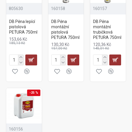
805630
160158
160157
DB Pěna lepící
DB Pěna
DB Pěna
pistolová
montážní
montážní
PEŤURA 750ml
pistolová
trubičková
PEŤURA 750ml
PEŤURA 750ml
153,66 Kč
185,13 Kč
130,30 Kč
120,36 Kč
157,00 Kč
145,01 Kč
-25 %
160156