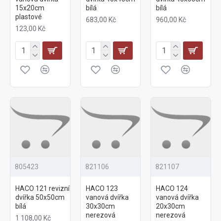
15x20cm
bílá
bílá
plastové
683,00 Kč
960,00 Kč
123,00 Kč
805423
821106
821107
HACO 121 revizní
HACO 123
HACO 124
dvířka 50x50cm
vanová dvířka
vanová dvířka
bílá
30x30cm
20x30cm
nerezová
nerezová
1 108,00 Kč