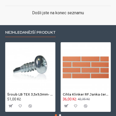
Došli jste na konec seznamu
NEJHLEDANĚJŠÍ PRODUKT
Šroub LB TEX 3,5x9,5mm- 100ks/bal.-zinek
Cihla Klinker RF.Janka červená světlá 25x12x6,5cm- 420ks/pal.
51,00 Kč
36,00 Kč
42,35 Kč