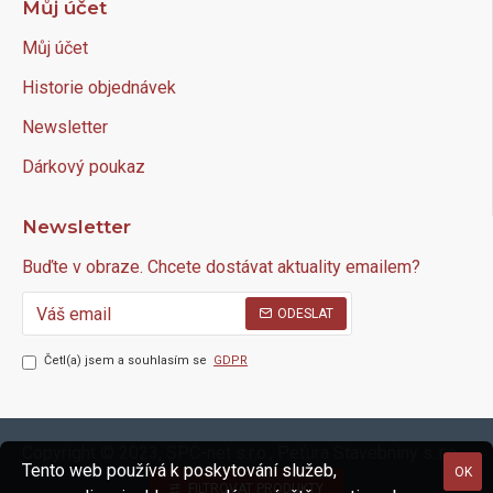
Můj účet
Můj účet
Historie objednávek
Newsletter
Dárkový poukaz
Newsletter
Buďte v obraze. Chcete dostávat aktuality emailem?
ODESLAT
Četl(a) jsem a souhlasím se
GDPR
Copyright © 2023, SPC-net s.r.o., Peťura Stavebniny s..r.o.
Tento web používá k poskytování služeb,
OK
FILTROVAT PRODUKTY