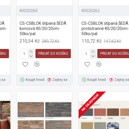
40020260
40020262
EDÁ
CS-CSBLOK štípaná ŠEDÁ
CS-CSBLOK štípaná ŠEDÁ
0cm-
koncová 40/20/20cm-
protistranně 40/20/20cm-
50ks/pal.
50ks/pal.
210,54 Kč
110,72 Kč
280,72 Kč
147,62 Kč
ŠÍKU
PŘIDAT DO KOŠÍKU
PŘIDAT DO KOŠÍK
j se
Koupit hned
Zeptej se
Koupit hned
Zeptej s
NA OBJEDNÁNÍ