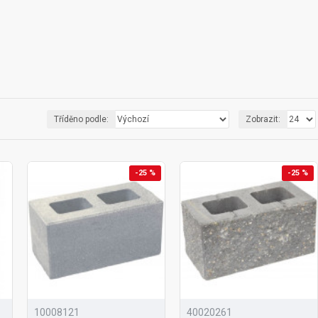
Tříděno podle:
Zobrazit:
-25 %
-25 %
10008121
40020261