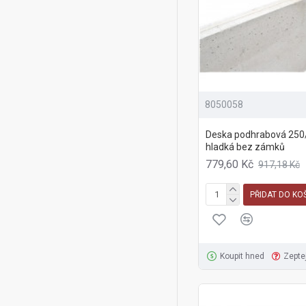
8050058
Deska podhrabová 250
hladká bez zámků
779,60 Kč
917,18 Kč
PŘIDAT DO KO
Koupit hned
Zepte