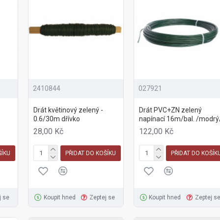
2410844
027921
Drát květinový zelený -
Drát PVC+ZN zelený
0.6/30m dřívko
napínací 16m/bal. /modrý
28,00 Kč
122,00 Kč
ŠÍKU
PŘIDAT DO KOŠÍKU
PŘIDAT DO KOŠÍK
j se
Koupit hned
Zeptej se
Koupit hned
Zeptej s