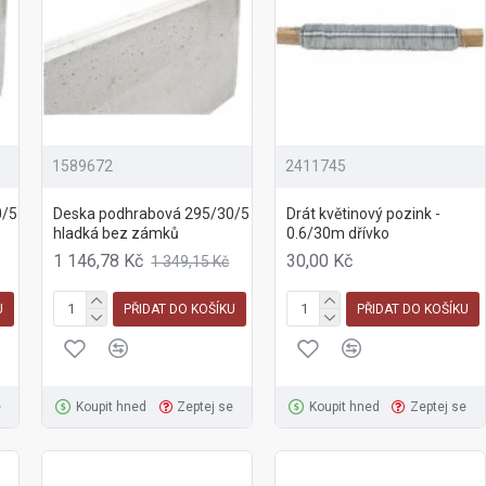
1589672
2411745
0/5
Deska podhrabová 295/30/5
Drát květinový pozink -
hladká bez zámků
0.6/30m dřívko
1 146,78 Kč
30,00 Kč
1 349,15 Kč
U
PŘIDAT DO KOŠÍKU
PŘIDAT DO KOŠÍKU
e
Koupit hned
Zeptej se
Koupit hned
Zeptej se