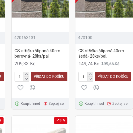
420153131
470100
CS-stříška štípaná 40cm
CS-stříška štípaná 40cm
barevná- 28ks/pal.
šedá- 28ks/pal.
209,33 Kč
149,74 Kč
199,65 Kč
U
PŘIDAT DO KOŠÍKU
PŘIDAT DO KOŠÍKU
e
Koupit hned
Zeptej se
Koupit hned
Zeptej se
%
-15 %