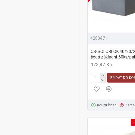
4200471
CS-SOLOBLOK 40/20/
šedá základní-60ks/pal
123,42 Kč
PŘIDAT DO KO
Koupit hned
Zepte
-