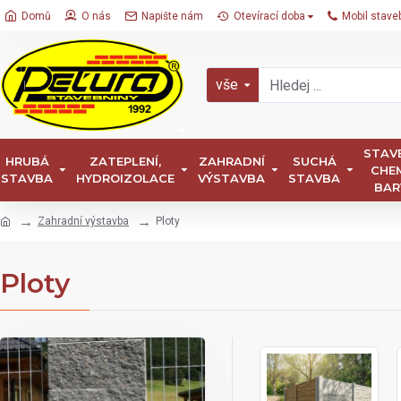
Domů
O nás
Napište nám
Otevírací doba
Mobil stave
vše
STAV
HRUBÁ
ZATEPLENÍ,
ZAHRADNÍ
SUCHÁ
CHEM
STAVBA
HYDROIZOLACE
VÝSTAVBA
STAVBA
BAR
Zahradní výstavba
Ploty
Ploty