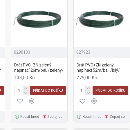
0290103
027923
Drát PVC+ZN zelený
Drát PVC+ZN zelený
/
napínací 26m/bal. /zelený/
napínací 52m/bal. /bílý/
133,00 Kč
279,00 Kč
U
PŘIDAT DO KOŠÍKU
PŘIDAT DO KOŠÍKU
e
Koupit hned
Zeptej se
Koupit hned
Zeptej se