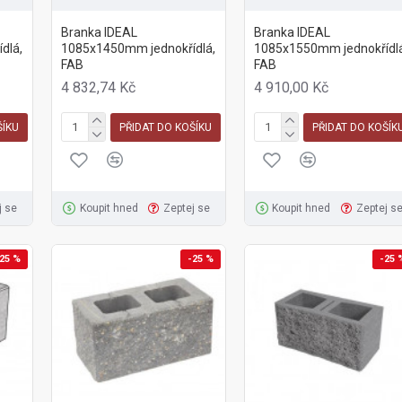
Branka IDEAL
Branka IDEAL
dlá,
1085x1450mm jednokřídlá,
1085x1550mm jednokřídlá
FAB
FAB
4 832,74 Kč
4 910,00 Kč
ŠÍKU
PŘIDAT DO KOŠÍKU
PŘIDAT DO KOŠÍK
j se
Koupit hned
Zeptej se
Koupit hned
Zeptej s
25 %
-25 %
-25 