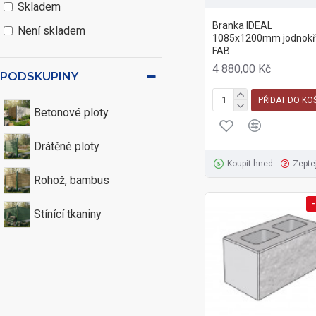
Skladem
Branka IDEAL
Není skladem
1085x1200mm jodnokří
FAB
4 880,00 Kč
PODSKUPINY
PŘIDAT DO KO
Betonové ploty
Drátěné ploty
Koupit hned
Zepte
Rohož, bambus
-
Stínící tkaniny