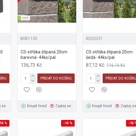
8081130
4002031
20
CS-stříška štípaná 20cm
CS-stříška štípaná 20cm
.
barevná- 44ks/pal.
šedá- 44ks/pal.
136,73 Kč
87,12 Kč
116,16 Kč
ŠÍKU
PŘIDAT DO KOŠÍKU
PŘIDAT DO KOŠÍK
j se
Koupit hned
Zeptej se
Koupit hned
Zeptej s
15 %
-15 %
-15 