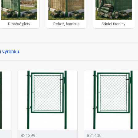
Drátěné ploty
Rohož, bambus
Stínící tkaniny
í výrobku
821399
821400