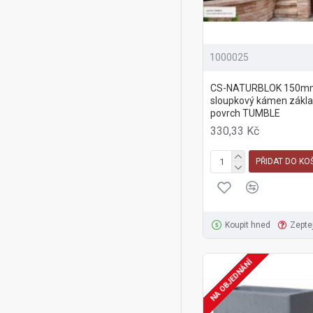
1000025
CS-NATURBLOK 150m
sloupkový kámen zákla
povrch TUMBLE
330,33 Kč
PŘIDAT DO KO
Koupit hned
Zepte
NA OBJEDNÁNÍ