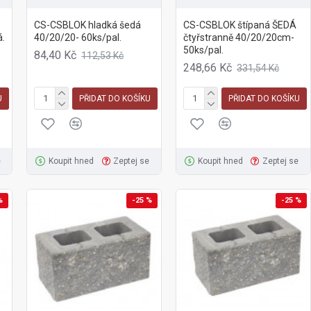
CS-CSBLOK hladká šedá
CS-CSBLOK štípaná ŠEDÁ
.
40/20/20- 60ks/pal.
čtyřstranně 40/20/20cm-
50ks/pal.
84,40 Kč
112,53 Kč
248,66 Kč
331,54 Kč
U
PŘIDAT DO KOŠÍKU
PŘIDAT DO KOŠÍKU
e
Koupit hned
Zeptej se
Koupit hned
Zeptej se
%
-25 %
-25 %