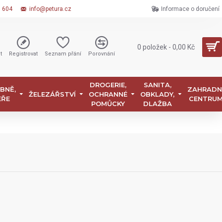
6 604
info@petura.cz
Informace o doručení
0 položek - 0,00 Kč
t
Registrovat
Seznam přání
Porovnání
DROGERIE,
SANITA,
BNĚ,
ZAHRADN
ŽELEZÁŘSTVÍ
OCHRANNÉ
OBKLADY,
EŘE
CENTRU
POMŮCKY
DLAŽBA