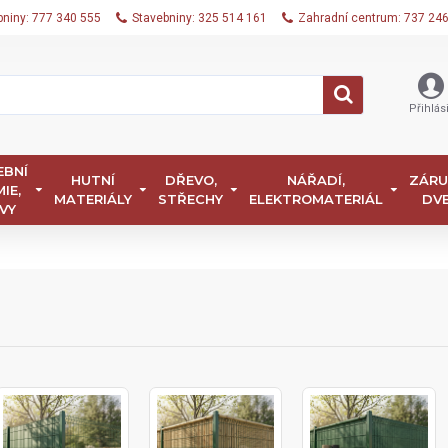
bniny: 777 340 555
Stavebniny: 325 514 161
Zahradní centrum: 737 24
Přihlási
EBNÍ
HUTNÍ
DŘEVO,
NÁŘADÍ,
ZÁRU
IE,
MATERIÁLY
STŘECHY
ELEKTROMATERIÁL
DV
VY