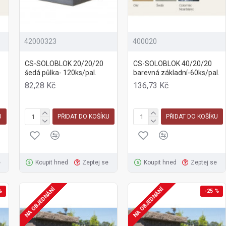
42000323
400020
CS-SOLOBLOK 20/20/20
CS-SOLOBLOK 40/20/20
šedá půlka- 120ks/pal.
barevná základní-60ks/pal.
82,28 Kč
136,73 Kč
U
PŘIDAT DO KOŠÍKU
PŘIDAT DO KOŠÍKU
e
Koupit hned
Zeptej se
Koupit hned
Zeptej se
NA OBJEDNÁNÍ
NA OBJEDNÁNÍ
%
-25 %