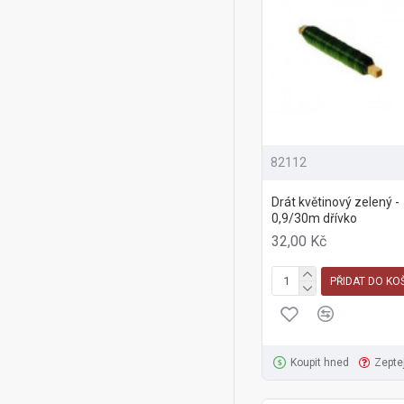
82112
Drát květinový zelený -
0,9/30m dřívko
32,00 Kč
PŘIDAT DO KO
Koupit hned
Zepte