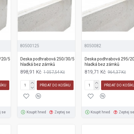
80500125
8050082
/20/5
Deska podhrabová 250/30/5
Deska podhrabová 295/2
hladká bez zámků
hladká bez zámků
898,91 Kč
819,71 Kč
1 057,54 Kč
964,37 Kč
ŠÍKU
PŘIDAT DO KOŠÍKU
PŘIDAT DO KOŠÍK
j se
Koupit hned
Zeptej se
Koupit hned
Zeptej s