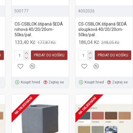
500177
4002026
CS-CSBLOK štípaná ŠEDÁ
CS-CSBLOK štípaná ŠEDÁ
rohová 40/20/20cm-
sloupková 40/20/20cm-
50ks/pal.
50ks/pal.
133,40 Kč
186,04 Kč
177,87 Kč
248,05 Kč
U
PŘIDAT DO KOŠÍKU
PŘIDAT DO KOŠÍKU
e
Koupit hned
Zeptej se
Koupit hned
Zeptej se
NA OBJEDNÁNÍ
NA OBJEDNÁNÍ