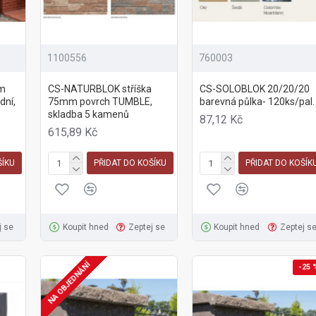
1100556
760003
m
CS-NATURBLOK stříška
CS-SOLOBLOK 20/20/20
dní,
75mm povrch TUMBLE,
barevná půlka- 120ks/pal.
skladba 5 kamenů
87,12 Kč
615,89 Kč
ŠÍKU
PŘIDAT DO KOŠÍKU
PŘIDAT DO KOŠÍK
j se
Koupit hned
Zeptej se
Koupit hned
Zeptej s
NA OBJEDNÁNÍ
-25 