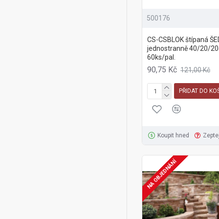
500176
CS-CSBLOK štípaná Š
jednostranně 40/20/2
60ks/pal.
90,75 Kč
121,00 Kč
PŘIDAT DO KO
Koupit hned
Zepte
NA OBJEDNÁNÍ