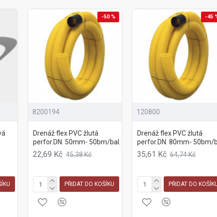
-50 %
-45 
8200194
120800
vá
Drenáž flex PVC žlutá
Drenáž flex PVC žlutá
perfor.DN. 50mm- 50bm/bal.
perfor.DN. 80mm- 50bm/b
22,69 Kč
35,61 Kč
45,38 Kč
64,74 Kč
ŠÍKU
PŘIDAT DO KOŠÍKU
PŘIDAT DO KOŠÍK