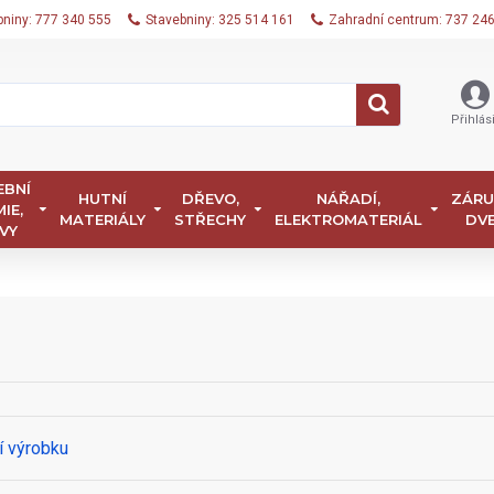
bniny: 777 340 555
Stavebniny: 325 514 161
Zahradní centrum: 737 24
Přihlási
EBNÍ
HUTNÍ
DŘEVO,
NÁŘADÍ,
ZÁRU
IE,
MATERIÁLY
STŘECHY
ELEKTROMATERIÁL
DV
VY
í výrobku