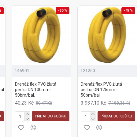
%
-50 %
-45 %
146901
121250
Drenáž flex PVC žlutá
Drenáž flex PVC žlutá
al.
perfor.DN.100mm-
perfor.DN.125mm-
50bm/bal.
50bm/bal.
40,23 Kč
3 937,10 Kč
80,47 Kč
7 158,36 Kč
U
PŘIDAT DO KOŠÍKU
PŘIDAT DO KOŠÍKU