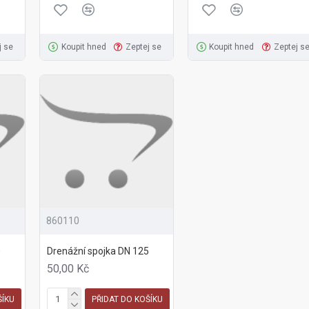
j se
Koupit hned
Zeptej se
Koupit hned
Zeptej s
860110
0
Drenážní spojka DN 125
50,00 Kč
ŠÍKU
PŘIDAT DO KOŠÍKU