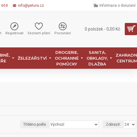
6 604
info@petura.cz
Informace o doručení
0 položek - 0,00 Kč
t
Registrovat
Seznam přání
Porovnání
DROGERIE,
SANITA,
BNĚ,
ZAHRADN
ŽELEZÁŘSTVÍ
OCHRANNÉ
OBKLADY,
EŘE
CENTRU
POMŮCKY
DLAŽBA
Tříděno podle:
Zobrazit: