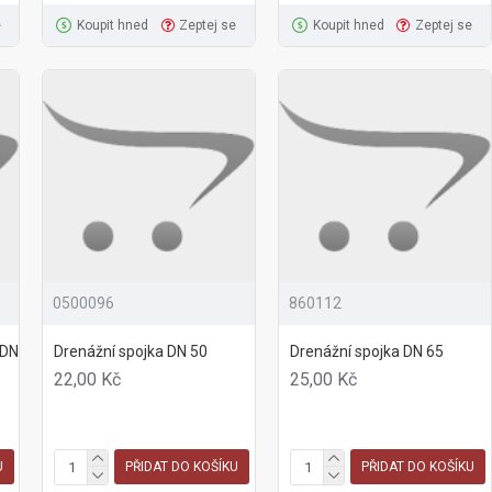
e
Koupit hned
Zeptej se
Koupit hned
Zeptej se
0500096
860112
 DN
Drenážní spojka DN 50
Drenážní spojka DN 65
22,00 Kč
25,00 Kč
U
PŘIDAT DO KOŠÍKU
PŘIDAT DO KOŠÍKU