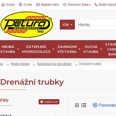
Domů
O nás
Napište nám
Otevírací doba
Mobil stave
vše
STAV
HRUBÁ
ZATEPLENÍ,
ZAHRADNÍ
SUCHÁ
CHEM
STAVBA
HYDROIZOLACE
VÝSTAVBA
STAVBA
BAR
Hrubá stavba
Kanalizace a odvodnění
Drenážní trubky
Drenážní trubky
Filtr
resetovat
Porovnán