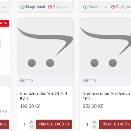
j se
Koupit hned
Zeptej se
Koupit hned
Zeptej s
45 %
860113
860115
Drenážní odbočka DN 100
Drenážní odbočka křížová
87st.
100
192,00 Kč
352,00 Kč
4 Kč
ŠÍKU
PŘIDAT DO KOŠÍKU
PŘIDAT DO KOŠÍK