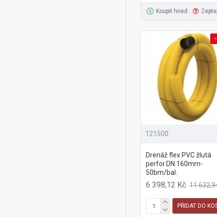
Koupit hned
Zepte
-
121500
Drenáž flex PVC žlutá
perfor.DN.160mm-
50bm/bal.
6 398,12 Kč
11 632,9
PŘIDAT DO KO