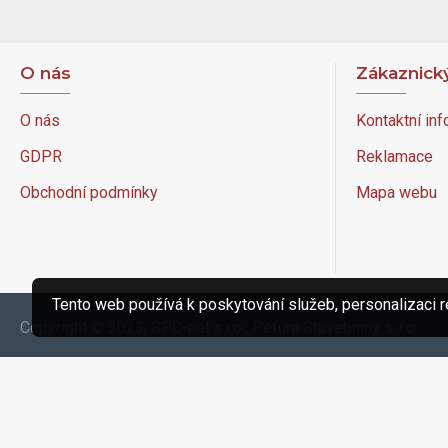
O nás
Zákaznický
O nás
Kontaktní inf
GDPR
Reklamace
Obchodní podmínky
Mapa webu
Tento web používá k poskytování služeb, personalizaci r
Copyright © 2023, SPC-net s.r.o., Peťura Stavebniny s..r.o.