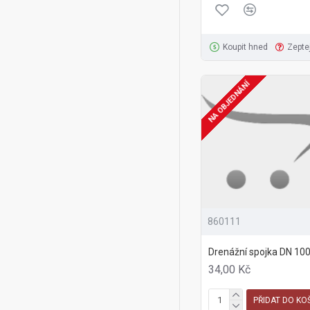
Koupit hned
Zepte
NA OBJEDNÁNÍ
860111
Drenážní spojka DN 10
34,00 Kč
PŘIDAT DO KO