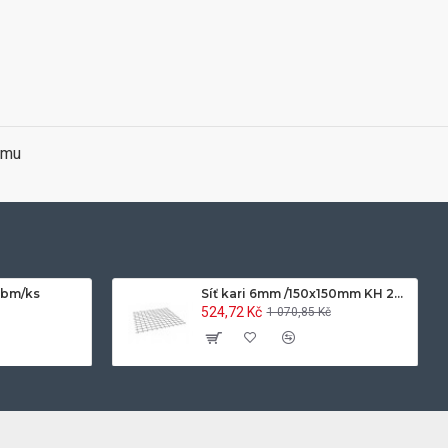
amu
0bm/ks
Síť kari 6mm /150x150mm KH 20-2x3m
524,72 Kč
1 070,85 Kč