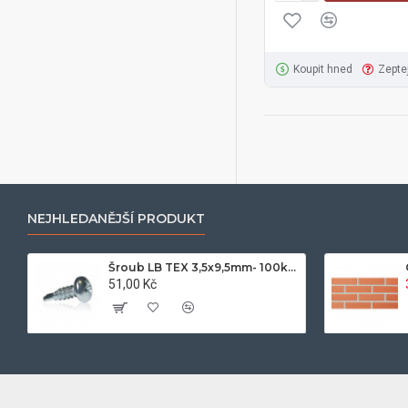
Koupit hned
Zepte
NEJHLEDANĚJŠÍ PRODUKT
Šroub LB TEX 3,5x9,5mm- 100ks/bal.-zinek
51,00 Kč