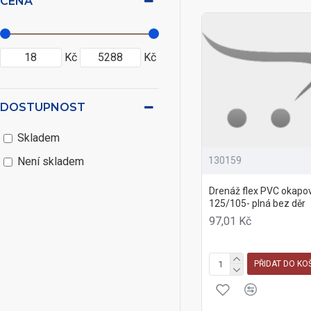
CENA
Kč
Kč
DOSTUPNOST
Skladem
130159
Není skladem
Drenáž flex PVC okapo
125/105- plná bez děr
97,01 Kč
PŘIDAT DO KO