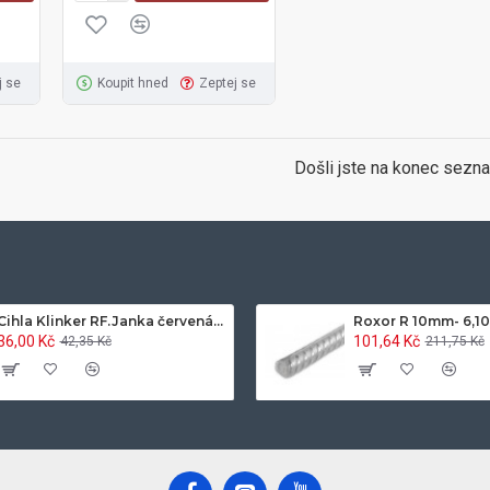
j se
Koupit hned
Zeptej se
Došli jste na konec sezn
Cihla Klinker RF.Janka červená světlá 25x12x6,5cm- 420ks/pal.
Roxor R 10mm- 6,1
36,00 Kč
101,64 Kč
42,35 Kč
211,75 Kč