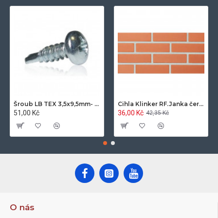
Šroub LB TEX 3,5x9,5mm- 100ks/bal.-zinek
Cihla Klinker RF.Janka červená světlá 25x12x6,5cm- 420ks/pal.
51,00 Kč
36,00 Kč
42,35 Kč
O nás