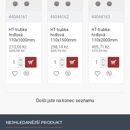
44044161
44044162
44044163
HT-trubka
HT-trubka
HT-trubka
hrdlová
hrdlová
hrdlová
110x1000mm
110x1500mm
110x2000mm
210,06 Kč
298,14 Kč
405,71 Kč
300,08 Kč
425,92 Kč
579,59 Kč
Došli jste na konec seznamu
NEJHLEDANĚJŠÍ PRODUKT