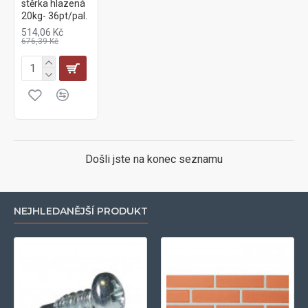
stěrka hlazená
20kg- 36pt/pal.
514,06 Kč
676,39 Kč
Došli jste na konec seznamu
NEJHLEDANĚJŠÍ PRODUKT