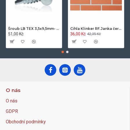
Šroub LB TEX 3,5x9,5mm- 100ks/bal.-zinek
Cihla Klinker RF.Janka červená světlá 25x12x6,5cm- 420ks/pal.
51,00 Kč
36,00 Kč
42,35 Kč
O nás
O nás
GDPR
Obchodní podmínky