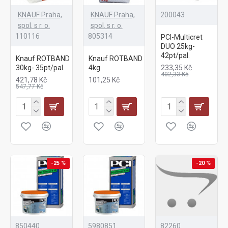
KNAUF Praha,
KNAUF Praha,
200043
spol. s r. o.
spol. s r. o.
110116
805314
PCI-Multicret
DUO 25kg-
42pt/pal.
Knauf ROTBAND
Knauf ROTBAND
30kg- 35pt/pal.
4kg
233,35 Kč
402,33 Kč
421,78 Kč
101,25 Kč
547,77 Kč
-25 %
-20 %
850440
5980851
82260