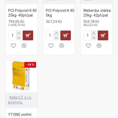
PCI-Polycret K 40
PCI-Polycret K 40
Weberdur stěrka
25kg- 40pt/pal.
5kg
25kg- 42pt/pal.
794,06 Kč
367,24 Kč
369,78 Kč
1 058,75 Kč
462,22 Kč
-24 %
Xella CZ, s.r.o.
8000506
YTONG vnitřní