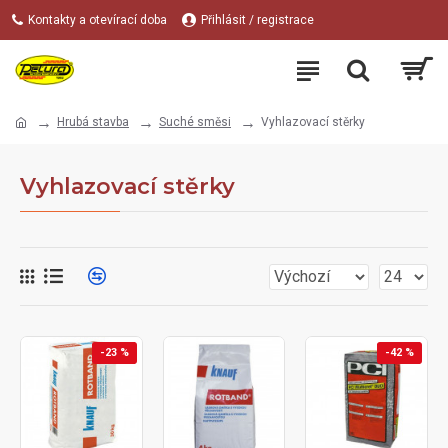
Kontakty a otevírací doba
Přihlásit / registrace
Hrubá stavba
Suché směsi
Vyhlazovací stěrky
Vyhlazovací stěrky
-23 %
-42 %