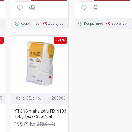
e
Koupit hned
Zeptej se
Koupit hned
Zeptej se
%
-24 %
65
Xella CZ, s.r.o.
200906
YTONG malta zdící FIX N103
17kg šedá- 30pt/pal.
196,79 Kč
258,94 Kč