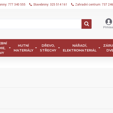
bniny: 777 340 555
Stavebniny: 325 514 161
Zahradní centrum: 737 24
Přihlási
EBNÍ
HUTNÍ
DŘEVO,
NÁŘADÍ,
ZÁRU
IE,
MATERIÁLY
STŘECHY
ELEKTROMATERIÁL
DV
VY