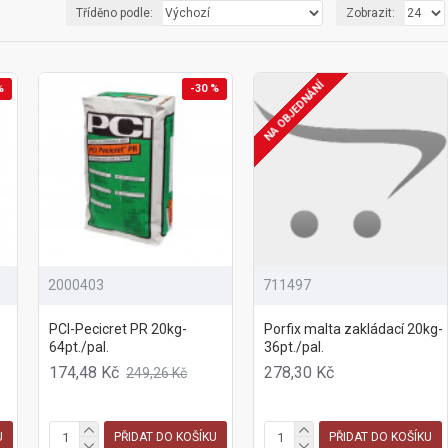
Tříděno podle:
Zobrazit:
NA OBJEDNÁNÍ
%
-30 %
2000403
711497
PCI-Pecicret PR 20kg-
Porfix malta zakládací 20kg-
64pt./pal.
36pt./pal.
174,48 Kč
278,30 Kč
249,26 Kč
U
PŘIDAT DO KOŠÍKU
PŘIDAT DO KOŠÍKU