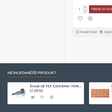
PŘIDAT DO KO
Koupit hned
Zepte
NEJHLEDANĚJŠÍ PRODUKT
Šroub LB TEX 3,5x9,5mm- 100ks/bal.-zinek
51,00 Kč