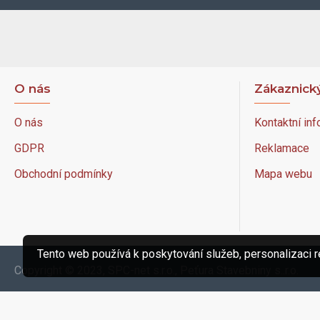
O nás
Zákaznický
O nás
Kontaktní inf
GDPR
Reklamace
Obchodní podmínky
Mapa webu
Tento web používá k poskytování služeb, personalizaci r
Copyright © 2023, SPC-net s.r.o., Peťura Stavebniny s..r.o.