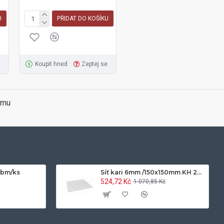
U
PŘIDAT DO KOŠÍKU
e
Koupit hned
Zeptej se
amu
0bm/ks
Síť kari 6mm /150x150mm KH 20-2x3m
524,72 Kč
1 070,85 Kč