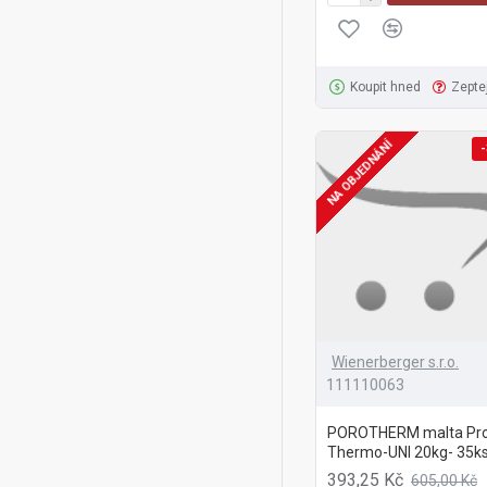
Koupit hned
Zepte
NA OBJEDNÁNÍ
-
Wienerberger s.r.o.
111110063
POROTHERM malta Pro
Thermo-UNI 20kg- 35ks
393,25 Kč
605,00 Kč