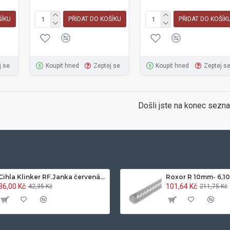
ŠÍKU
PŘIDAT DO KOŠÍKU
PŘIDAT DO KOŠÍK
j se
Koupit hned
Zeptej se
Koupit hned
Zeptej s
Došli jste na konec sezn
Cihla Klinker RF.Janka červená světlá 25x12x6,5cm- 420ks/pal.
Roxor R 10mm- 6,1
36,00 Kč
101,64 Kč
42,35 Kč
211,75 Kč