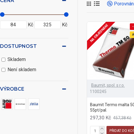
CENA
Porovnán
Kč
Kč
NA OBJEDNÁNÍ
-
DOSTUPNOST
Skladem
Není skladem
Baumit, spol. s r.o.
VÝROBCE
1100245
Baumit Termo malta 50
55pt/pal.
297,30 Kč
457,38 Kč
PŘIDAT DO KO