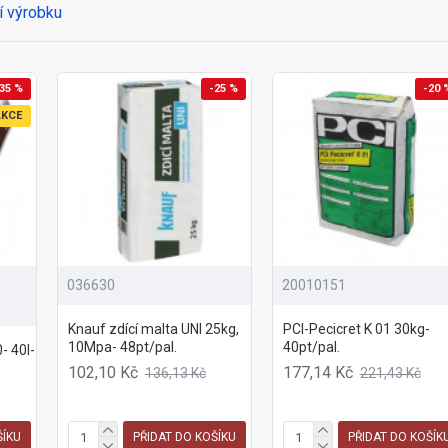
í výrobku
35 %
-25 %
-20 
AKCE
036630
20010151
Knauf zdící malta UNI 25kg,
PCI-Pecicret K 01 30kg-
10Mpa- 48pt/pal.
40pt/pal.
- 40l-
102,10 Kč
177,14 Kč
136,13 Kč
221,43 Kč
ŠÍKU
PŘIDAT DO KOŠÍKU
PŘIDAT DO KOŠÍK