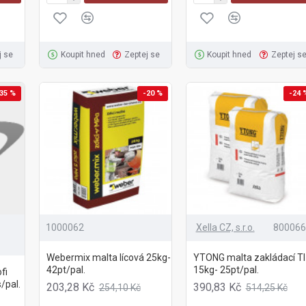
j se
Koupit hned
Zeptej se
Koupit hned
Zeptej s
35 %
-20 %
-24 
1000062
Xella CZ, s.r.o.
80006
Webermix malta lícová 25kg-
YTONG malta zakládací TI
42pt/pal.
15kg- 25pt/pal.
fi
/pal.
203,28 Kč
390,83 Kč
254,10 Kč
514,25 Kč