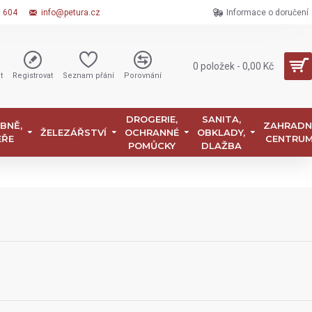
6 604
info@petura.cz
Informace o doručení
0 položek - 0,00 Kč
t
Registrovat
Seznam přání
Porovnání
DROGERIE,
SANITA,
BNĚ,
ZAHRADN
ŽELEZÁŘSTVÍ
OCHRANNÉ
OBKLADY,
EŘE
CENTRU
POMŮCKY
DLAŽBA