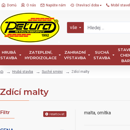
Domů
O nás
Napište nám
Otevírací doba
Mobil stave
vše
STAV
HRUBÁ
ZATEPLENÍ,
ZAHRADNÍ
SUCHÁ
CHEM
STAVBA
HYDROIZOLACE
VÝSTAVBA
STAVBA
BAR
Hrubá stavba
Suché směsi
Zdící malty
Zdící malty
Filtr
malta, omítka
resetovat