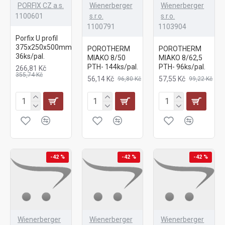
PORFIX CZ a.s.
Wienerberger
Wienerberger
1100601
s.r.o.
s.r.o.
1100791
1103904
Porfix U profil
375x250x500mm-
POROTHERM
POROTHERM
36ks/pal.
MIAKO 8/50
MIAKO 8/62,5
PTH- 144ks/pal.
PTH- 96ks/pal.
266,81 Kč
355,74 Kč
56,14 Kč
57,55 Kč
96,80 Kč
99,22 Kč
-42 %
-42 %
-42 %
Wienerberger
Wienerberger
Wienerberger