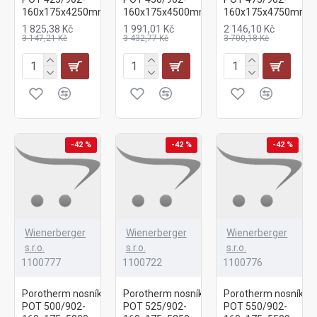
160x175x4250mm
160x175x4500mm
160x175x4750mm
1 825,38 Kč
1 991,01 Kč
2 146,10 Kč
3 147,21 Kč
3 432,77 Kč
3 700,18 Kč
-42 %
-42 %
-42 %
Wienerberger
Wienerberger
Wienerberger
s.r.o.
s.r.o.
s.r.o.
1100777
1100722
1100776
Porotherm nosník
Porotherm nosník
Porotherm nosník
POT 500/902-
POT 525/902-
POT 550/902-