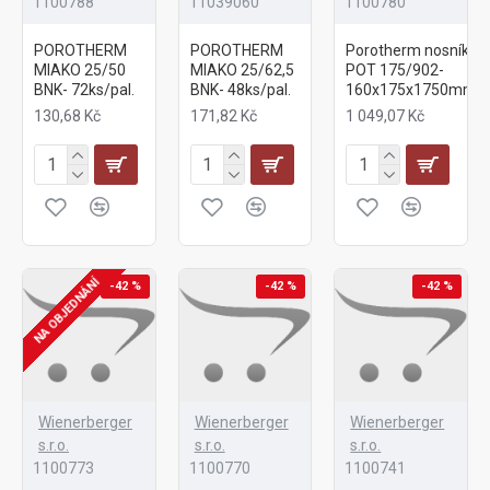
1100788
11039060
1100780
POROTHERM
POROTHERM
Porotherm nosník
MIAKO 25/50
MIAKO 25/62,5
POT 175/902-
BNK- 72ks/pal.
BNK- 48ks/pal.
160x175x1750mm
130,68 Kč
171,82 Kč
1 049,07 Kč
NA OBJEDNÁNÍ
-42 %
-42 %
-42 %
Wienerberger
Wienerberger
Wienerberger
s.r.o.
s.r.o.
s.r.o.
1100773
1100770
1100741