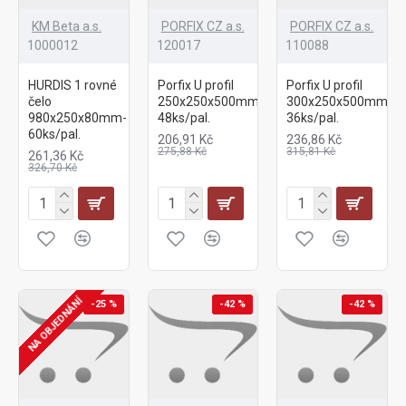
KM Beta a.s.
PORFIX CZ a.s.
PORFIX CZ a.s.
1000012
120017
110088
HURDIS 1 rovné
Porfix U profil
Porfix U profil
čelo
250x250x500mm-
300x250x500mm-
980x250x80mm-
48ks/pal.
36ks/pal.
60ks/pal.
206,91 Kč
236,86 Kč
275,88 Kč
315,81 Kč
261,36 Kč
326,70 Kč
NA OBJEDNÁNÍ
-25 %
-42 %
-42 %