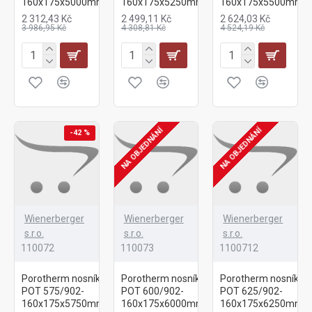
160x175x5000mm
160x175x5250mm
160x175x5500mm
2 312,43 Kč
2 499,11 Kč
2 624,03 Kč
3 986,95 Kč
4 308,81 Kč
4 524,19 Kč
NA OBJEDNÁNÍ
NA OBJEDNÁNÍ
-42 %
Wienerberger
Wienerberger
Wienerberger
s.r.o.
s.r.o.
s.r.o.
110072
110073
1100712
Porotherm nosník
Porotherm nosník
Porotherm nosník
POT 575/902-
POT 600/902-
POT 625/902-
160x175x5750mm
160x175x6000mm
160x175x6250mm