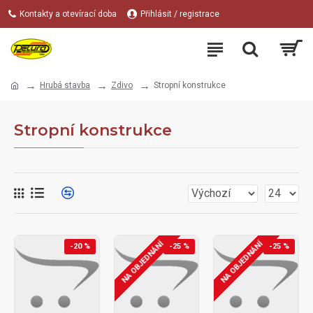
Kontakty a otevírací doba
Přihlásit / registrace
Hrubá stavba
Zdivo
Stropní konstrukce
Stropní konstrukce
NA OBJEDNÁNÍ
NA OBJEDNÁNÍ
-20 %
-25 %
-25 %