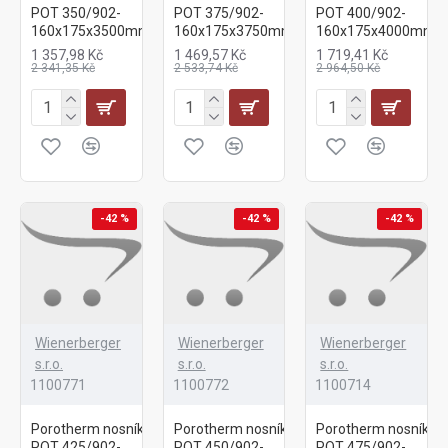
POT 350/902-
POT 375/902-
POT 400/902-
160x175x3500mm
160x175x3750mm
160x175x4000mm
1 357,98 Kč
1 469,57 Kč
1 719,41 Kč
2 341,35 Kč
2 533,74 Kč
2 964,50 Kč
-42 %
-42 %
-42 %
Wienerberger
Wienerberger
Wienerberger
s.r.o.
s.r.o.
s.r.o.
1100771
1100772
1100714
Porotherm nosník
Porotherm nosník
Porotherm nosník
POT 425/902-
POT 450/902-
POT 475/902-