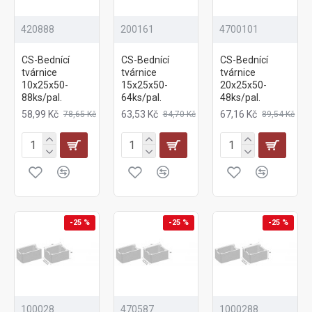
420888
200161
4700101
CS-Bednící
CS-Bednící
CS-Bednící
tvárnice
tvárnice
tvárnice
10x25x50-
15x25x50-
20x25x50-
88ks/pal.
64ks/pal.
48ks/pal.
58,99 Kč
63,53 Kč
67,16 Kč
78,65 Kč
84,70 Kč
89,54 Kč
-25 %
-25 %
-25 %
100028
470587
1000288