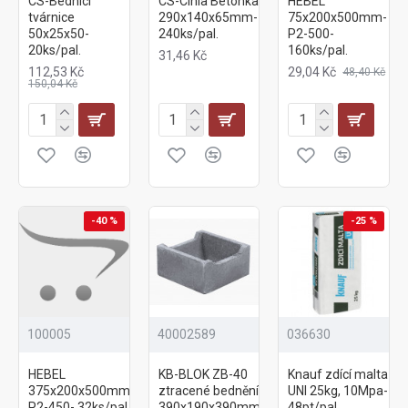
CS-Bednící
CS-Cihla Betonka
HEBEL
tvárnice
290x140x65mm-
75x200x500mm-
50x25x50-
240ks/pal.
P2-500-
20ks/pal.
160ks/pal.
31,46 Kč
112,53 Kč
29,04 Kč
48,40 Kč
150,04 Kč
-40 %
-25 %
100005
40002589
036630
HEBEL
KB-BLOK ZB-40
Knauf zdící malta
375x200x500mm-
ztracené bednění
UNI 25kg, 10Mpa-
P2-450- 32ks/pal.
390x190x390mm-
48pt/pal.