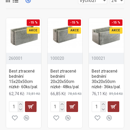
-15 %
-15 %
-15 %
AKCE
AKCE
AKCE
260001
100020
100021
Best ztracené
Best ztracené
Best ztracené
bednění
bednění
bednění
15x20x50cm
20x20x50cm
30x20x50cm
nízké- 60ks/pal.
nízké- 48ks/pal.
nízké- 36ks/pal.
62,74 Kč
66,85 Kč
76,11 Kč
73,81 Kč
78,65 Kč
89,54 Kč