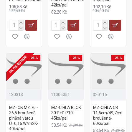
42ks/pal.
106,58 Kč
102,10 Kč
177,63 Kč
136,13 Kč
82,28 Kč
NA OBJEDNÁNÍ
-25 %
-25 %
-25 %
130313
11006051
020115
MZ- CB MZ 70 -
MZ-CIHLA BLOK
MZ-CIHLA CB
36,5 broušená
30 P+D P10-
11,5cm/49,7cm
plněná vatou
45ks/pal.
broušená-
U=0,16 W/m2K-
60ks/pal.
53,54 Kč
71,39 Kč
40ks/pal.
53,54 Kč
71,39 Kč