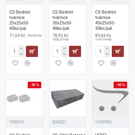
CS-Bednící
CS-Bednící
CS-Bednící
tvárnice
tvárnice
tvárnice
25x25x50-
30x25x50-
40x25x50-
40ks/pal.
40ks/pal.
30ks/pal.
71,69 Kč
78,95 Kč
89,84 Kč
95,59 Kč
105,27 Kč
119,79 Kč
-25 %
-40 %
100019
300021
1100906