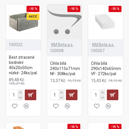
-15 %
-15 %
-15 %
AKCE
100022
KM Beta a.s.
KM Beta a.s.
100008
100007
Best ztracené
bednění
Cihla bílá
Cihla bílá
40x20x50cm
240x115x71mm
290x140x65mm
nízké- 24ks/pal.
NF- 308ks/pal.
VF- 272ks/pal.
89,48 Kč
13,37 Kč
15,43 Kč
15,73 Kč
18,15 Kč
105,27 Kč
-15 %
-15 %