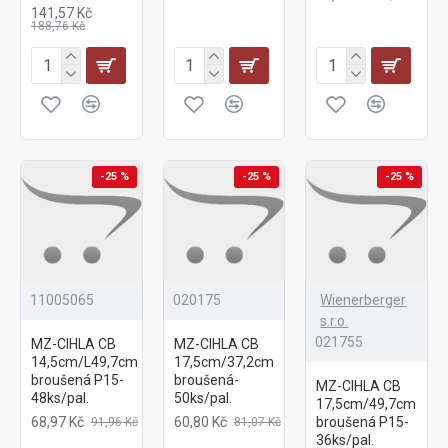
141,57 Kč
188,76 Kč
-25 %
-25 %
-25 %
11005065
020175
Wienerberger
s.r.o.
021755
MZ-CIHLA CB
MZ-CIHLA CB
14,5cm/L49,7cm
17,5cm/37,2cm
broušená P15-
broušená-
MZ-CIHLA CB
48ks/pal.
50ks/pal.
17,5cm/49,7cm
68,97 Kč
60,80 Kč
broušená P15-
91,96 Kč
81,07 Kč
36ks/pal.