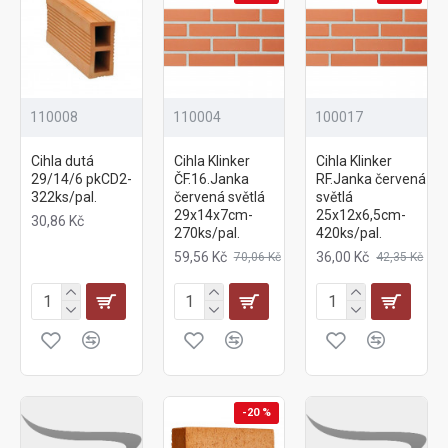
110008
110004
100017
Cihla dutá
Cihla Klinker
Cihla Klinker
29/14/6 pkCD2-
ČF.16.Janka
RF.Janka červená
322ks/pal.
červená světlá
světlá
29x14x7cm-
25x12x6,5cm-
30,86 Kč
270ks/pal.
420ks/pal.
59,56 Kč
36,00 Kč
70,06 Kč
42,35 Kč
-20 %