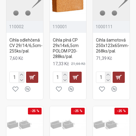
110002
110001
1000111
Cihla odlehčená
Cihla plná CP
Cihla šamotová
CV 29/14/6,5cm-
29x14x6,5cm
250x123x65mm-
255ks/pal.
POLOM P20-
268ks/pal.
288ks/pal.
7,60 Kč
71,39 Kč
17,33 Kč
21,66 Kč
-25 %
-25 %
-25 %