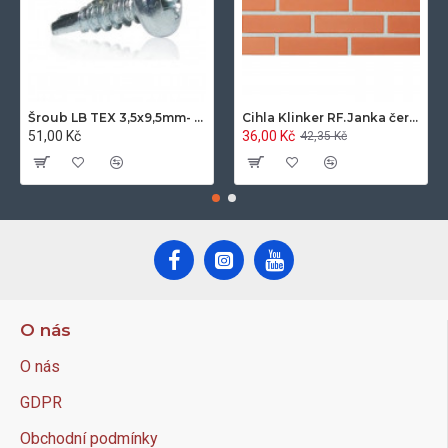
Šroub LB TEX 3,5x9,5mm- 100ks/bal.-zinek
Cihla Klinker RF.Janka červená světlá 25x12x6,5cm- 420ks/pal.
51,00 Kč
36,00 Kč
42,35 Kč
O nás
O nás
GDPR
Obchodní podmínky