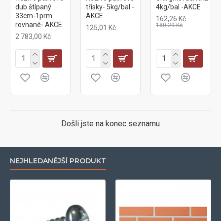
dub štípaný
třísky- 5kg/bal.-
4kg/bal.-AKCE
33cm-1prm
AKCE
162,26 Kč
rovnané- AKCE
180,29 Kč
125,01 Kč
2 783,00 Kč
Došli jste na konec seznamu
NEJHLEDANĚJŠÍ PRODUKT