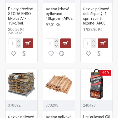
Pelety dřevěné
Řezivo krbové
Řezivo palivové
STORA ENSO
pytlované
dub štípaný -1
ENplus A1-
10kg/bal.- AKCE
sprm volně
15kg/bal.
ložené- AKCE
97,01 Kč
200,56 Kč
1 923,90 Kč
235,95 Kč
-10 %
370592
370295
240497
Řezivo palivové
Řezivo palivové
Uhlí grilovací XXL