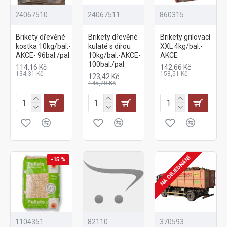
24067510
24067511
860315
Brikety dřevěné
Brikety dřevěné
Brikety grilovací
kostka 10kg/bal.-
kulaté s dírou
XXL 4kg/bal.-
AKCE- 96bal./pal.
10kg/bal.-AKCE-
AKCE
100bal./pal.
114,16 Kč
142,66 Kč
134,31 Kč
158,51 Kč
123,42 Kč
145,20 Kč
NA OBJEDNÁNÍ
-15 %
1104351
82110
370593